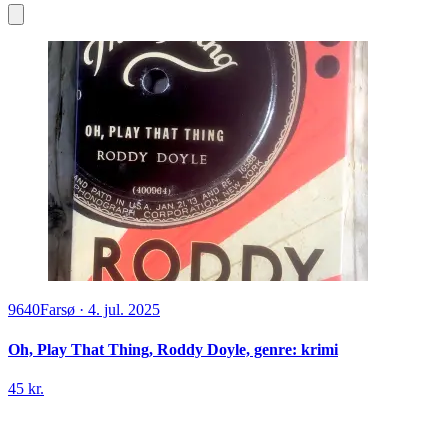
9640
Farsø
·
4. jul. 2025
Oh, Play That Thing, Roddy Doyle, genre: krimi
45 kr.