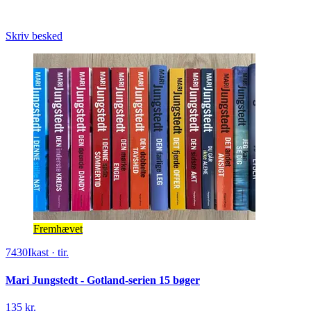
Skriv besked
Fremhævet
7430
Ikast
·
tir.
Mari Jungstedt - Gotland-serien 15 bøger
135 kr.