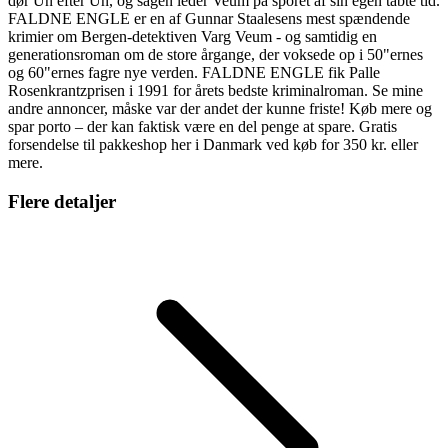
dør Ún efter Ún, og sagen leder Veum på sporet af sin egen tabte tid.
FALDNE ENGLE er en af Gunnar Staalesens mest spændende
krimier om Bergen-detektiven Varg Veum - og samtidig en
generationsroman om de store årgange, der voksede op i 50"ernes
og 60"ernes fagre nye verden. FALDNE ENGLE fik Palle
Rosenkrantzprisen i 1991 for årets bedste kriminalroman. Se mine
andre annoncer, måske var der andet der kunne friste! Køb mere og
spar porto – der kan faktisk være en del penge at spare. Gratis
forsendelse til pakkeshop her i Danmark ved køb for 350 kr. eller
mere.
Flere detaljer