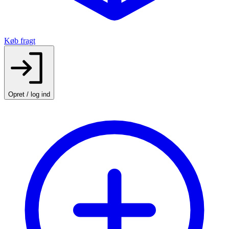
Køb fragt
Opret / log ind