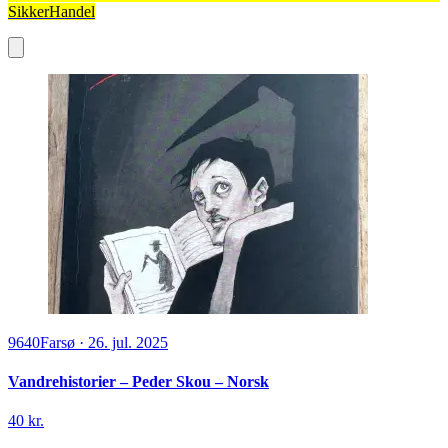
SikkerHandel
9640
Farsø
·
26. jul. 2025
Vandrehistorier – Peder Skou – Norsk
40 kr.