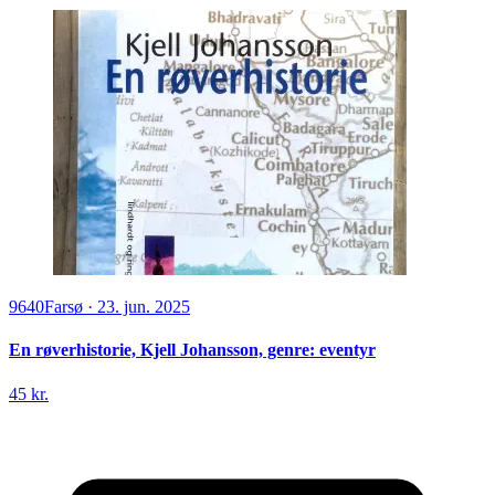
9640
Farsø
·
23. jun. 2025
En røverhistorie, Kjell Johansson, genre: eventyr
45 kr.