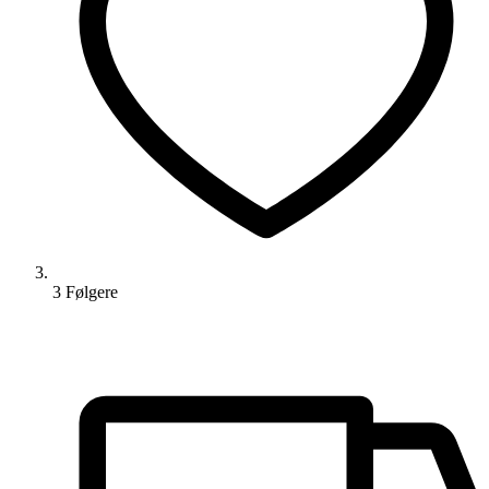
3
Følger
e