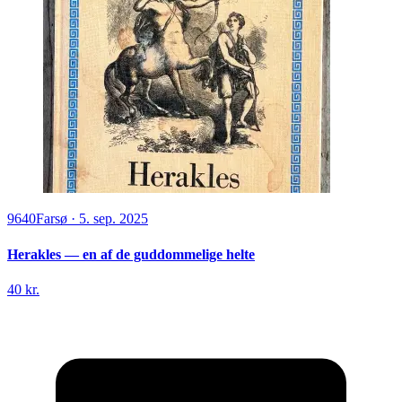
9640
Farsø
·
5. sep. 2025
Herakles — en af de guddommelige helte
40 kr.