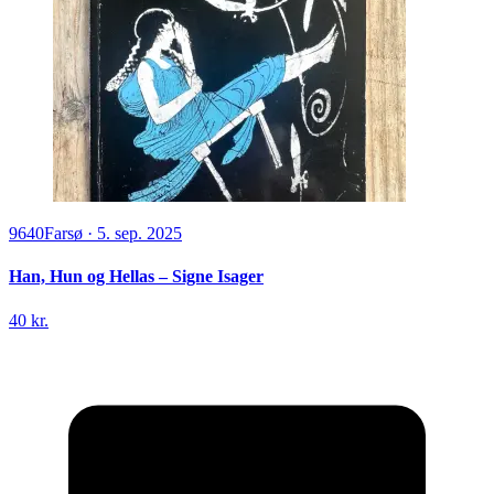
9640
Farsø
·
5. sep. 2025
Han, Hun og Hellas – Signe Isager
40 kr.