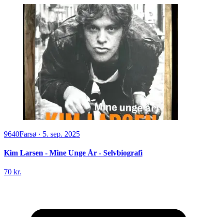
9640
Farsø
·
5. sep. 2025
Kim Larsen - Mine Unge År - Selvbiografi
70 kr.