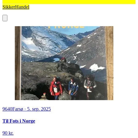
SikkerHandel
9640
Farsø
·
5. sep. 2025
Til Fots i Norge
90 kr.