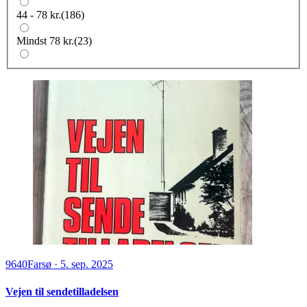
44 - 78 kr.
(
186
)
Mindst 78 kr.
(
23
)
9640
Farsø
·
5. sep. 2025
Vejen til sendetilladelsen