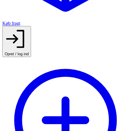
Køb fragt
Opret / log ind