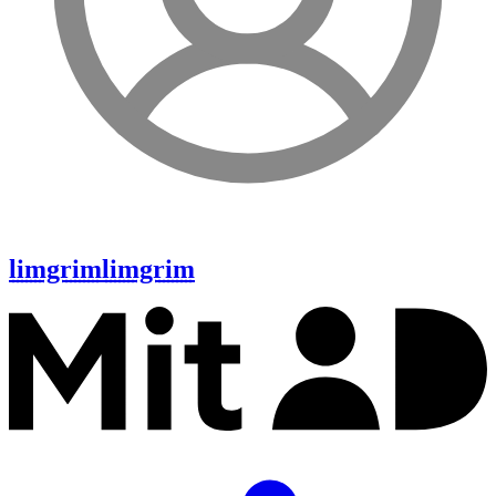
limgrim
limgrim