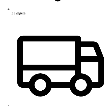
3
Følger
e