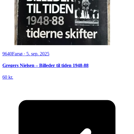
9640
Farsø
·
5. sep. 2025
Gregers Nielsen – Billeder til tiden 1948-88
60 kr.