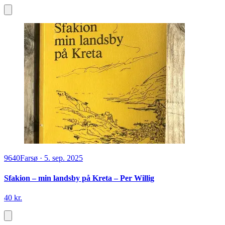
9640
Farsø
·
5. sep. 2025
Sfakion – min landsby på Kreta – Per Willig
40 kr.