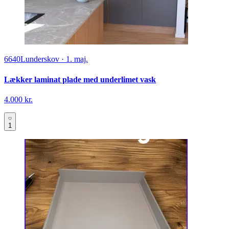
6640
Lunderskov
·
1. maj.
Lækker laminat plade med underlimet vask
4.000 kr.
1