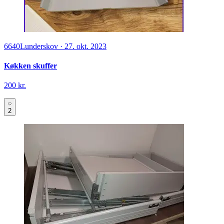
6640
Lunderskov
·
27. okt. 2023
Køkken skuffer
200 kr.
2