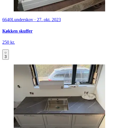
6640
Lunderskov
·
27. okt. 2023
Køkken skuffer
250 kr.
3