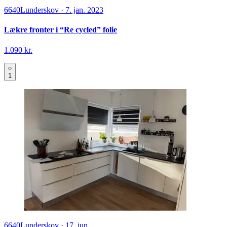
6640
Lunderskov
·
7. jan. 2023
Lækre fronter i “Re cycled” folie
1.090 kr.
1
6640
Lunderskov
·
17. jun.