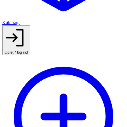
Køb fragt
Opret / log ind