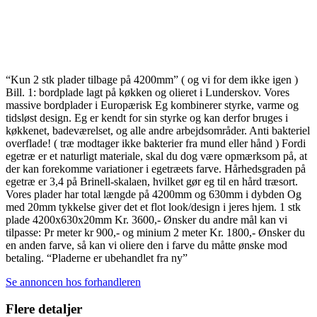
“Kun 2 stk plader tilbage på 4200mm” ( og vi for dem ikke igen )
Bill. 1: bordplade lagt på køkken og olieret i Lunderskov. Vores
massive bordplader i Europærisk Eg kombinerer styrke, varme og
tidsløst design. Eg er kendt for sin styrke og kan derfor bruges i
køkkenet, badeværelset, og alle andre arbejdsområder. Anti bakteriel
overflade! ( træ modtager ikke bakterier fra mund eller hånd ) Fordi
egetræ er et naturligt materiale, skal du dog være opmærksom på, at
der kan forekomme variationer i egetræets farve. Hårhedsgraden på
egetræ er 3,4 på Brinell-skalaen, hvilket gør eg til en hård træsort.
Vores plader har total længde på 4200mm og 630mm i dybden Og
med 20mm tykkelse giver det et flot look/design i jeres hjem. 1 stk
plade 4200x630x20mm Kr. 3600,- Ønsker du andre mål kan vi
tilpasse: Pr meter kr 900,- og minium 2 meter Kr. 1800,- Ønsker du
en anden farve, så kan vi oliere den i farve du måtte ønske mod
betaling. “Pladerne er ubehandlet fra ny”
Se annoncen hos forhandleren
Flere detaljer