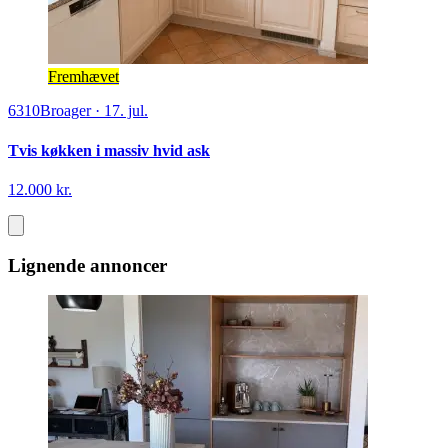
Fremhævet
6310
Broager
·
17. jul.
Tvis køkken i massiv hvid ask
12.000 kr.
Lignende annoncer