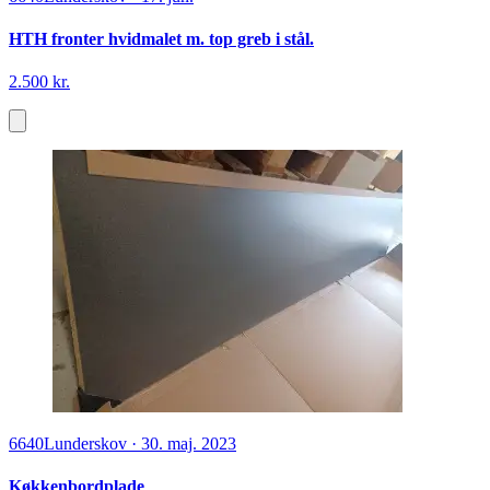
HTH fronter hvidmalet m. top greb i stål.
2.500 kr.
6640
Lunderskov
·
30. maj. 2023
Køkkenbordplade