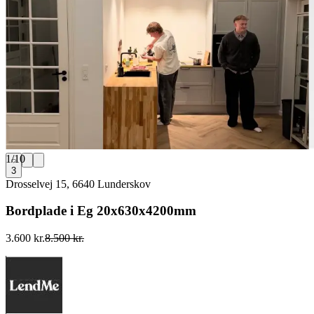
1
/
10
3
Drosselvej 15, 6640 Lunderskov
Bordplade i Eg 20x630x4200mm
3.600 kr.
8.500 kr.