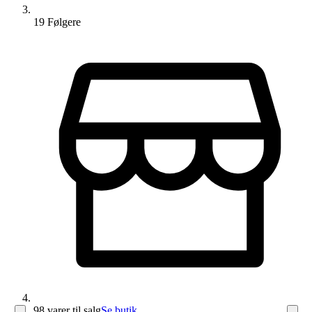
19
Følger
e
98 varer
til salg
Se butik