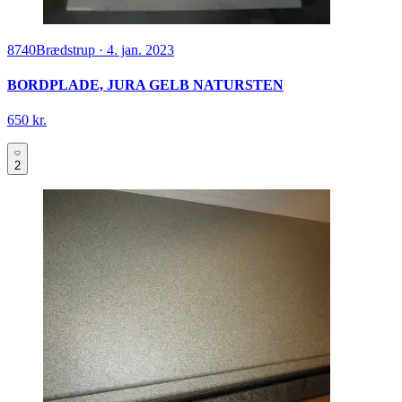
8740
Brædstrup
·
4. jan. 2023
BORDPLADE, JURA GELB NATURSTEN
650 kr.
2