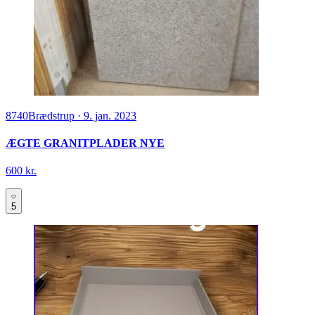
8740
Brædstrup
·
9. jan. 2023
ÆGTE GRANITPLADER NYE
600 kr.
5