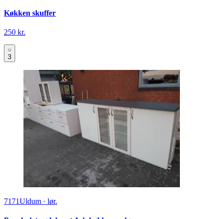
Køkken skuffer
250 kr.
3
7171
Uldum
·
lør.