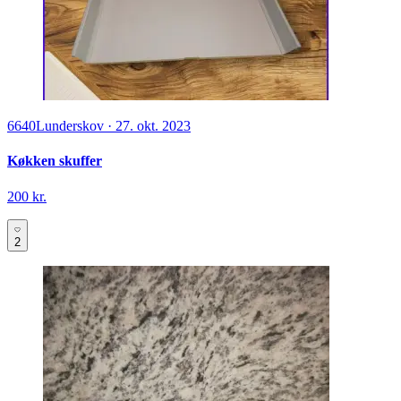
6640
Lunderskov
·
27. okt. 2023
Køkken skuffer
200 kr.
2