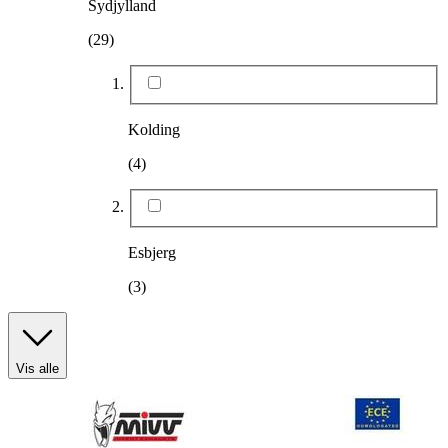
Sydjylland
(29)
Kolding
(4)
Esbjerg
(3)
Vis alle
Produkttype
: