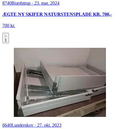
8740
Brædstrup
·
23. mar. 2024
ÆGTE NY SKIFER NATURSTENSPLADE KR. 700,-
700 kr.
1
6640
Lunderskov
·
27. okt. 2023