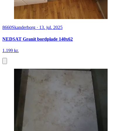
8660
Skanderborg
·
13. jul. 2025
NEDSAT Granit bordplade 140x62
1.199 kr.