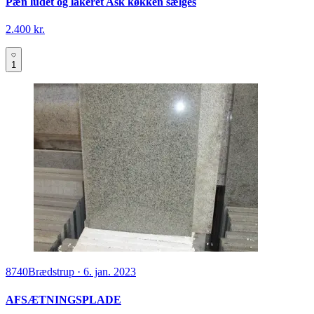
Pæn ludet og lakeret Ask køkken sælges
2.400 kr.
1
8740
Brædstrup
·
6. jan. 2023
AFSÆTNINGSPLADE