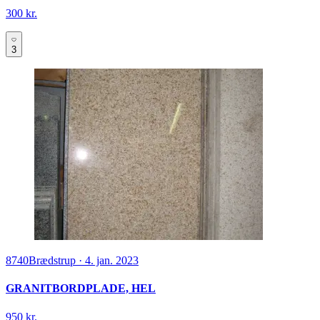
300 kr.
3
8740
Brædstrup
·
4. jan. 2023
GRANITBORDPLADE, HEL
950 kr.