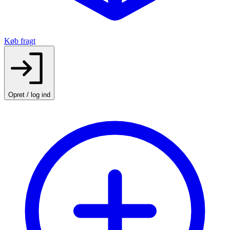
Køb fragt
Opret / log ind