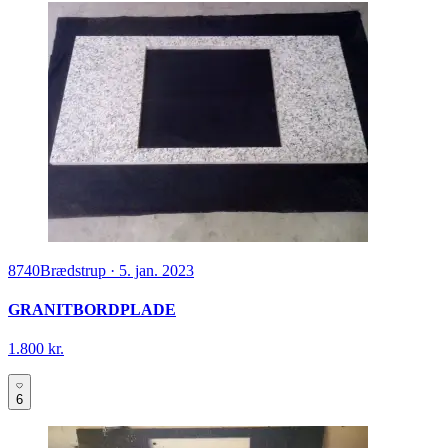
8740
Brædstrup
·
5. jan. 2023
GRANITBORDPLADE
1.800 kr.
6