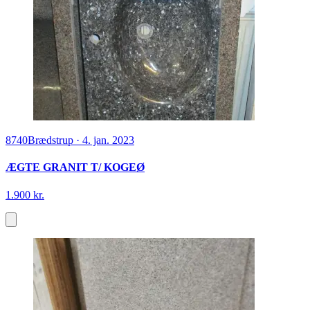
8740
Brædstrup
·
4. jan. 2023
ÆGTE GRANIT T/ KOGEØ
1.900 kr.