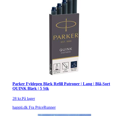
Parker Fyldepen Blæk Refill Patroner | Lang | Blå-Sort
QUINK Blæk | 5 Stk
28 kr.
På lager
happii.dk
Fra PriceRunner