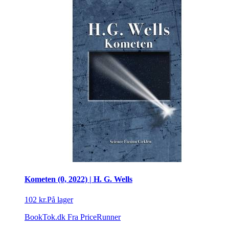
Kometen (0, 2022) | H. G. Wells
102 kr.
På lager
BookTok.dk
Fra PriceRunner