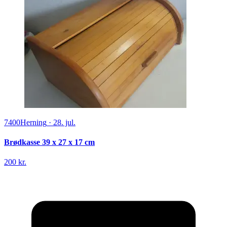
7400
Herning
·
28. jul.
Brødkasse 39 x 27 x 17 cm
200 kr.