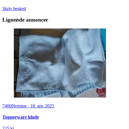
Skriv besked
Lignende annoncer
7400
Herning
·
18. apr. 2025
Tupperware klude
225 kr.