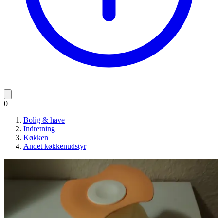
0
Bolig & have
Indretning
Køkken
Andet køkkenudstyr