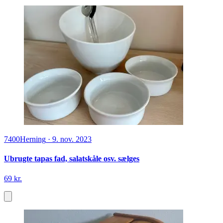
7400
Herning
·
9. nov. 2023
Ubrugte tapas fad, salatskåle osv. sælges
69 kr.