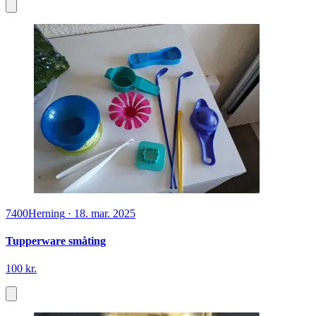
7400
Herning
·
18. mar. 2025
Tupperware småting
100 kr.