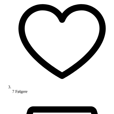
7
Følger
e