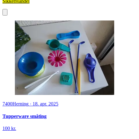
SikkerHandel
7400
Herning
·
18. apr. 2025
Tupperware småting
100 kr.