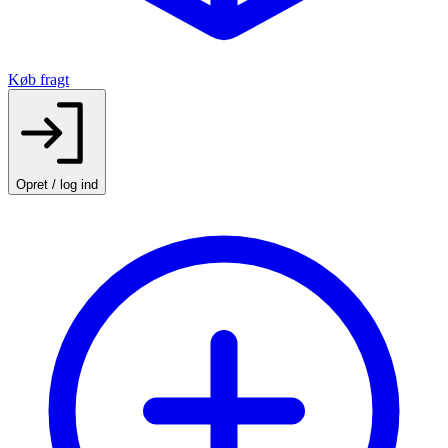
Køb fragt
Opret / log ind