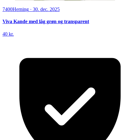
7400
Herning
·
30. dec. 2025
Viva Kande med låg grøn og transparent
40 kr.