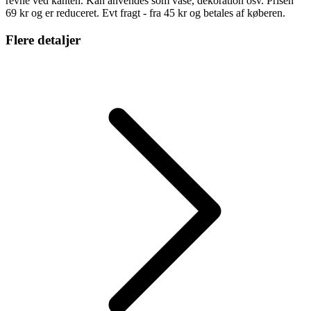
revne ved kanten. Kan anvendes som vase, dekoration osv. Prisen
69 kr og er reduceret. Evt fragt - fra 45 kr og betales af køberen.
Flere detaljer