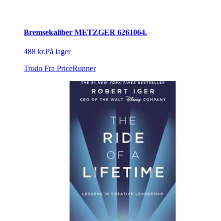
Bremsekaliber METZGER 6261064.
488 kr.
På lager
Trodo
Fra PriceRunner