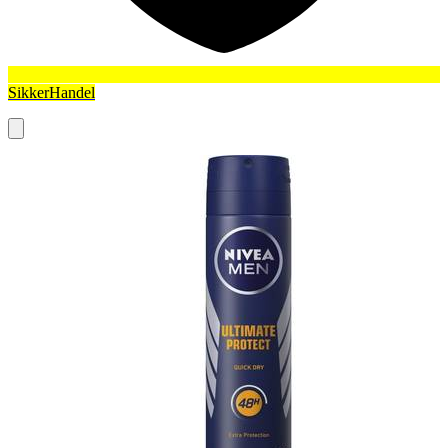
SikkerHandel