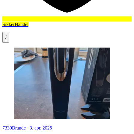
SikkerHandel
1
7330
Brande
·
3. apr. 2025