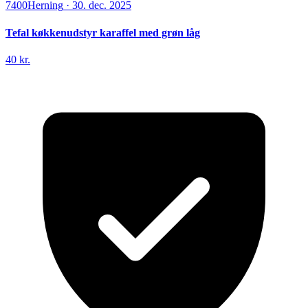
7400
Herning
·
30. dec. 2025
Tefal køkkenudstyr karaffel med grøn låg
40 kr.