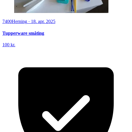
7400
Herning
·
18. apr. 2025
Tupperware småting
100 kr.