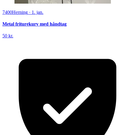
7400
Herning
·
1. jan.
Metal friturekurv med håndtag
50 kr.