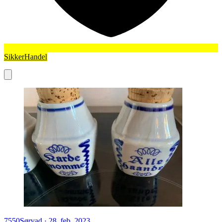
SikkerHandel
7550
Sørvad
·
28. feb. 2023