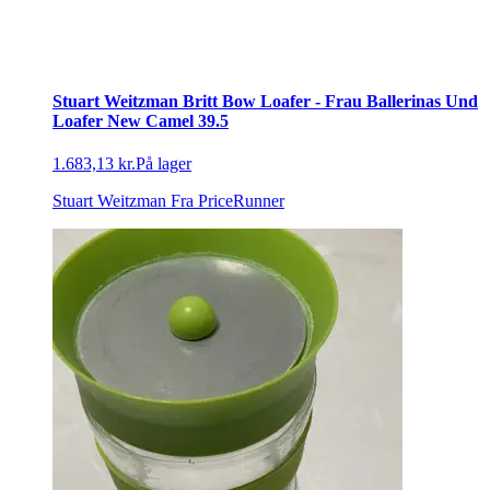
Stuart Weitzman Britt Bow Loafer - Frau Ballerinas Und
Loafer New Camel 39.5
1.683,13 kr.
På lager
Stuart Weitzman
Fra PriceRunner