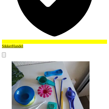
SikkerHandel