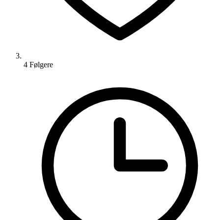
4
Følger
e