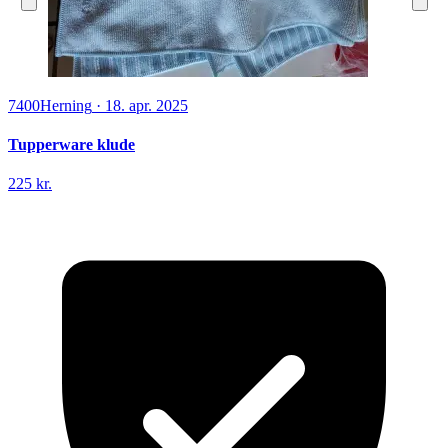
7400
Herning
·
18. apr. 2025
Tupperware klude
225 kr.