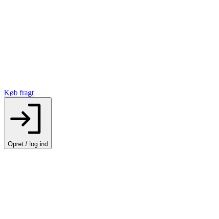
Køb fragt
Opret / log ind