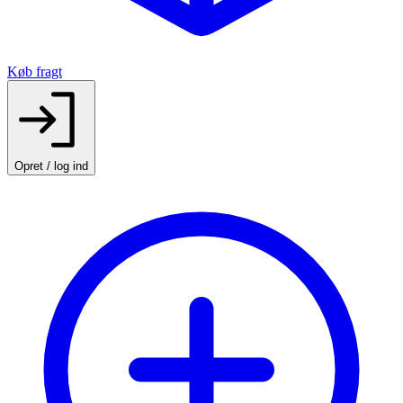
Køb fragt
Opret / log ind