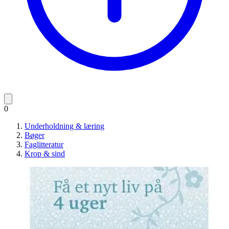
0
Underholdning & læring
Bøger
Faglitteratur
Krop & sind