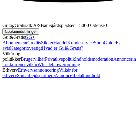
GulogGratis.dk A/S
Banegårdspladsen 1
5000 Odense C
Cookieindstillinger
Gul&Gratis
GG+
Abonnement
Credits
SikkerHandel
Kundeservice
Shop
Guide
E-
avis
Kategorioversigt
Hvad er Gul&Gratis?
Vilkår og
politikker
Brugervilkår
Privatlivspolitik
Indholdsmoderation
Annoncerin
konkurrencevilkår
Whistleblowerordning
Erhverv
Erhvervsannoncering
Vilkår for
erhverv
Samarbejdspartnere
Annoncørbetalt indhold