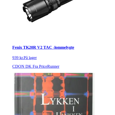
Fenix TK20R V2 TAC -lommelygte
939 kr.
På lager
CDON DK
Fra PriceRunner