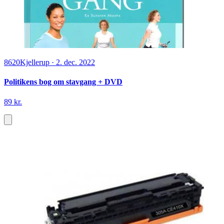
8620
Kjellerup
·
2. dec. 2022
Politikens bog om stavgang + DVD
89 kr.