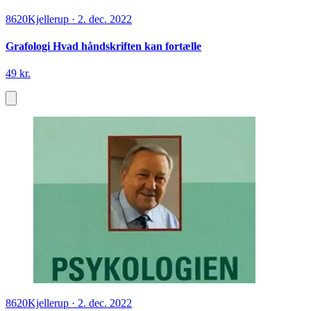
8620
Kjellerup
·
2. dec. 2022
Grafologi Hvad håndskriften kan fortælle
49 kr.
8620
Kjellerup
·
2. dec. 2022