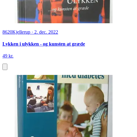
8620
Kjellerup
·
2. dec. 2022
Lykken i ulykken - og kunsten at græde
49 kr.