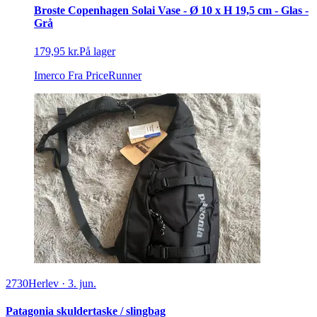
Broste Copenhagen Solai Vase - Ø 10 x H 19,5 cm - Glas -
Grå
179,95 kr.
På lager
Imerco
Fra PriceRunner
2730
Herlev
·
3. jun.
Patagonia skuldertaske / slingbag