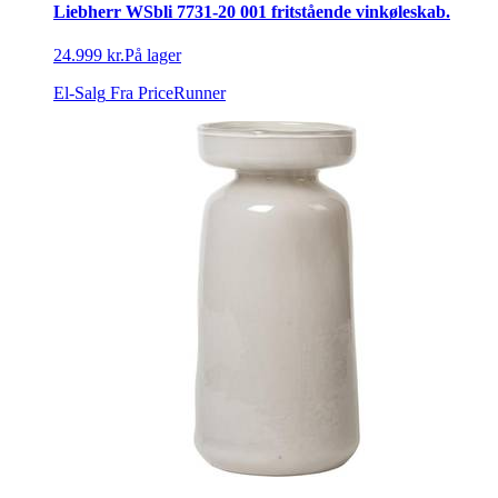
Liebherr WSbli 7731-20 001 fritstående vinkøleskab.
24.999 kr.
På lager
El-Salg
Fra PriceRunner