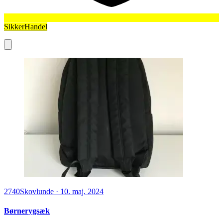
SikkerHandel
2740
Skovlunde
·
10. maj. 2024
Børnerygsæk