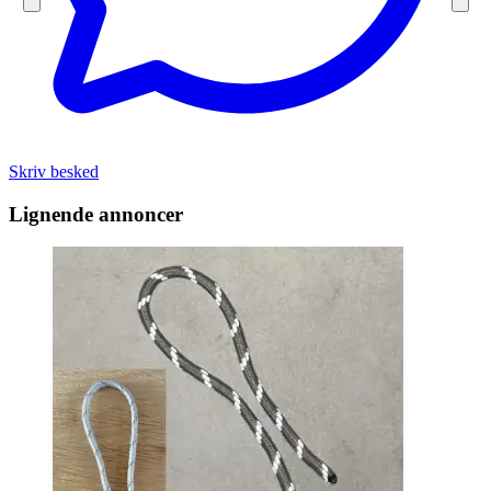
Skriv besked
Lignende annoncer