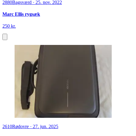
2880
Bagsværd
·
25. nov. 2022
Marc Ellis rygsæk
250 kr.
2610
Rødovre
·
27. jun. 2025