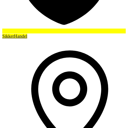
SikkerHandel