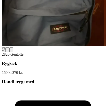
1
/
4
2820 Gentofte
Rygsæk
150 kr.
370 kr.
Handl trygt med