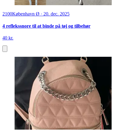
2100
København Ø
·
20. dec. 2025
4 reflekssnore til at binde på tøj og tilbehør
40 kr.