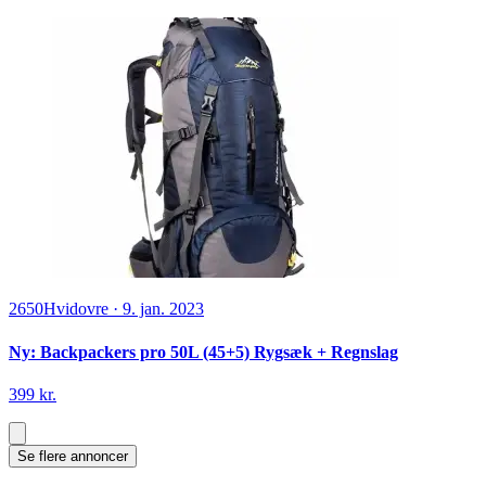
2650
Hvidovre
·
9. jan. 2023
Ny: Backpackers pro 50L (45+5) Rygsæk + Regnslag
399 kr.
Se flere annoncer