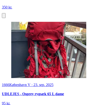
350 kr.
1666
København V
·
23. sep. 2025
UDLEJES - Osprey rygsæk 65 L dame
95 kr.