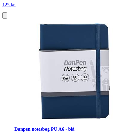
125 kr.
Danpen notesbog PU A6 - blå