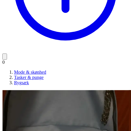
0
Mode & skønhed
Tasker & punge
Rygsæk