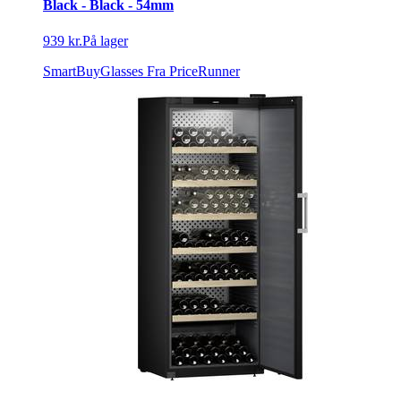
Black - Black - 54mm
939 kr.
På lager
SmartBuyGlasses
Fra PriceRunner