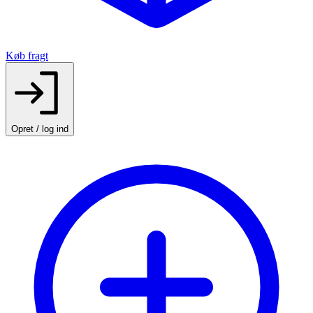
Køb fragt
Opret / log ind