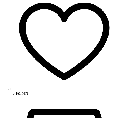
3
Følger
e