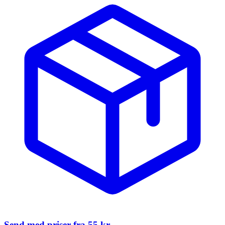
Send med priser fra
55 kr.