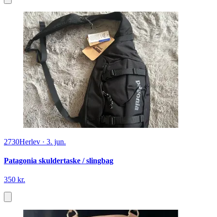
2730
Herlev
·
3. jun.
Patagonia skuldertaske / slingbag
350 kr.