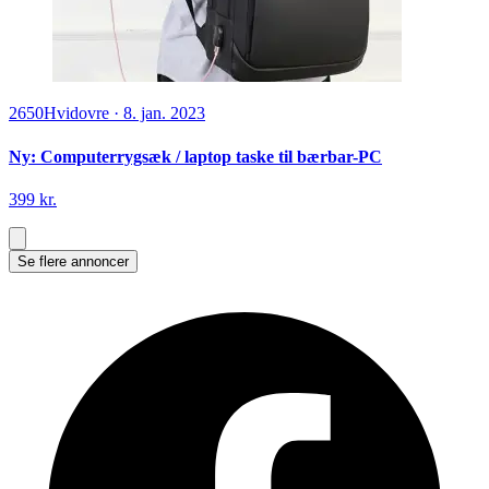
2650
Hvidovre
·
8. jan. 2023
Ny: Computerrygsæk / laptop taske til bærbar-PC
399 kr.
Se flere annoncer