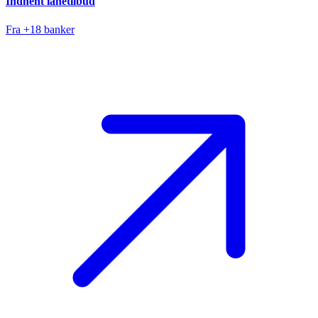
Indhent lånetilbud
Fra +18 banker