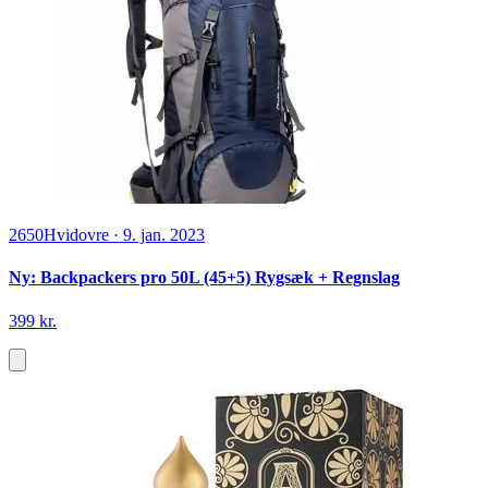
2650
Hvidovre
·
9. jan. 2023
Ny: Backpackers pro 50L (45+5) Rygsæk + Regnslag
399 kr.