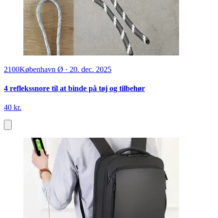
2100
København Ø
·
20. dec. 2025
4 reflekssnore til at binde på tøj og tilbehør
40 kr.