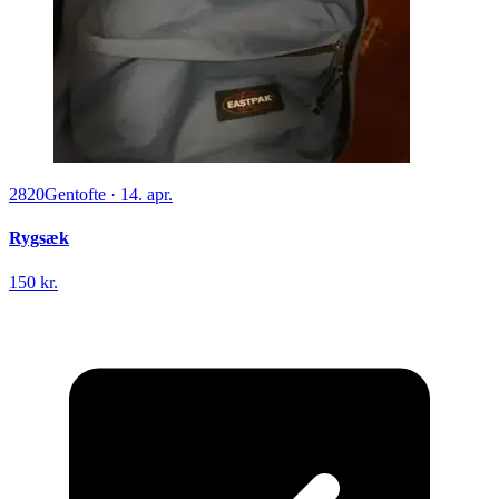
2820
Gentofte
·
14. apr.
Rygsæk
150 kr.