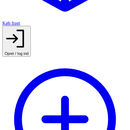
Køb fragt
Opret / log ind