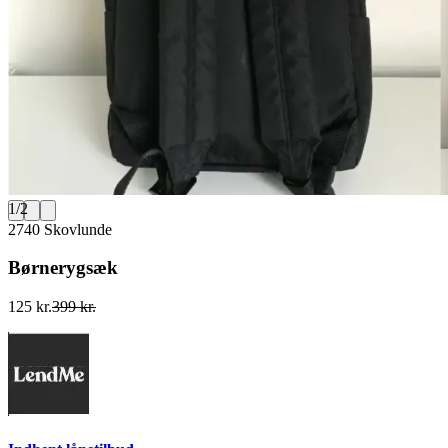
1
/
2
2740 Skovlunde
Børnerygsæk
125 kr.
399 kr.