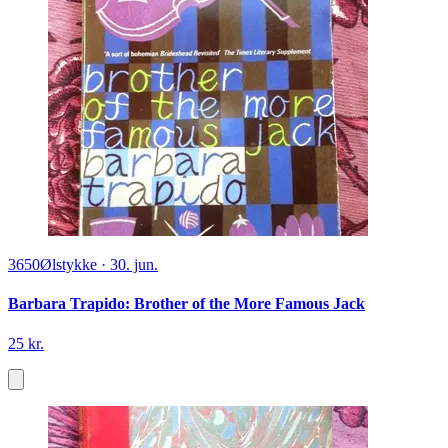
3650
Ølstykke
·
30. jun.
Barbara Trapido: Brother of the More Famous Jack
25 kr.