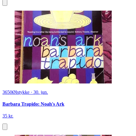
3650
Ølstykke
·
30. jun.
Barbara Trapido: Noah's Ark
35 kr.