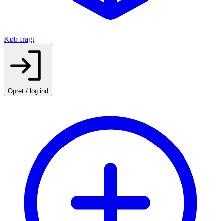
Køb fragt
Opret / log ind