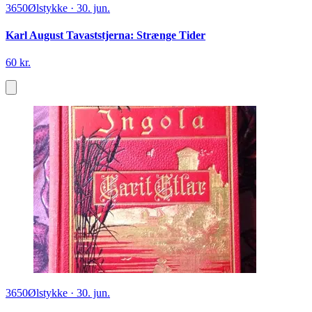
3650
Ølstykke
·
30. jun.
Karl August Tavaststjerna: Strænge Tider
60 kr.
3650
Ølstykke
·
30. jun.