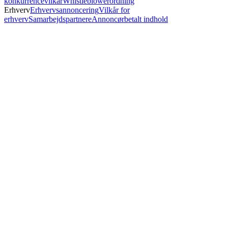
konkurrencevilkår
Whistleblowerordning
Erhverv
Erhvervsannoncering
Vilkår for
erhverv
Samarbejdspartnere
Annoncørbetalt indhold