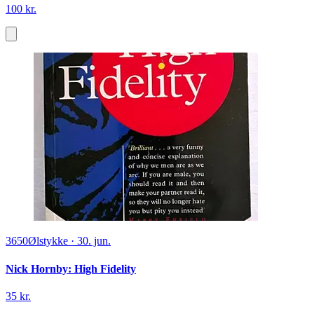
100 kr.
3650
Ølstykke
·
30. jun.
Nick Hornby: High Fidelity
35 kr.