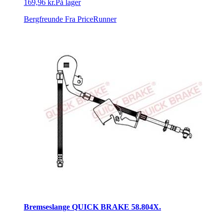
169,96 kr.
På lager
Bergfreunde
Fra PriceRunner
Bremseslange QUICK BRAKE 58.804X.