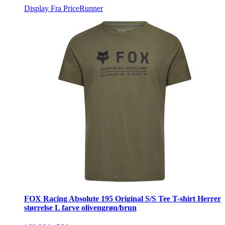
Display
Fra PriceRunner
FOX Racing Absolute 195 Original S/S Tee T-shirt Herrer
størrelse L farve olivengrøn/brun