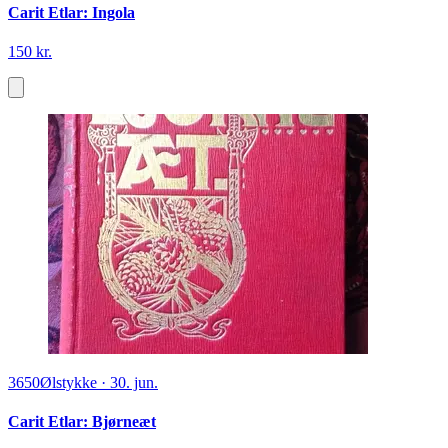
Carit Etlar: Ingola
150 kr.
3650
Ølstykke
·
30. jun.
Carit Etlar: Bjørneæt