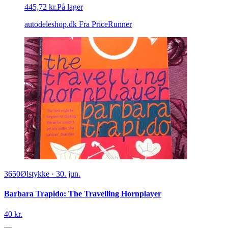
445,72 kr.
På lager
autodeleshop.dk
Fra PriceRunner
3650
Ølstykke
·
30. jun.
Barbara Trapido: The Travelling Hornplayer
40 kr.