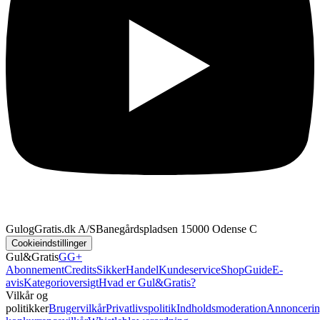
GulogGratis.dk A/S
Banegårdspladsen 1
5000 Odense C
Cookieindstillinger
Gul&Gratis
GG+
Abonnement
Credits
SikkerHandel
Kundeservice
Shop
Guide
E-
avis
Kategorioversigt
Hvad er Gul&Gratis?
Vilkår og
politikker
Brugervilkår
Privatlivspolitik
Indholdsmoderation
Annoncerin