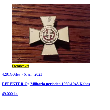
Fremhævet
4281
Gørlev
·
6. jan. 2023
EFFEKTER Og Militaria perioden 1939-1945 Købes
49.000 kr.