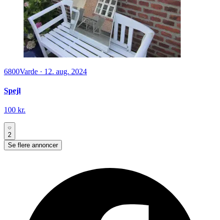
6800
Varde
·
12. aug. 2024
Spejl
100 kr.
2
Se flere annoncer