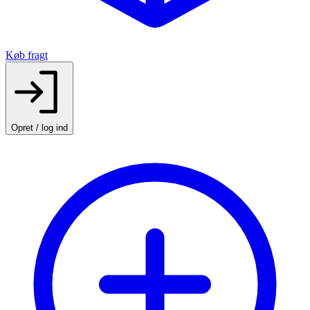
Køb fragt
Opret / log ind