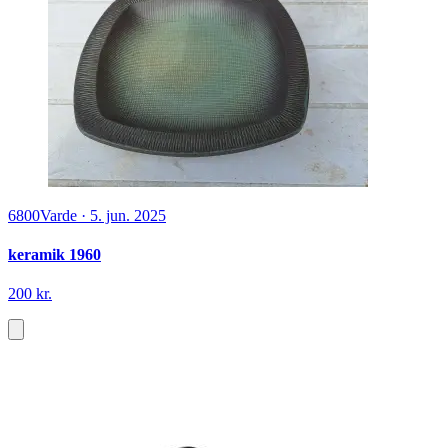
6800
Varde
·
5. jun. 2025
keramik 1960
200 kr.