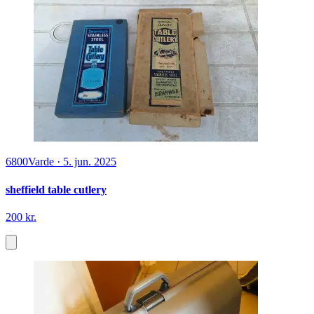
6800
Varde
·
5. jun. 2025
sheffield table cutlery
200 kr.