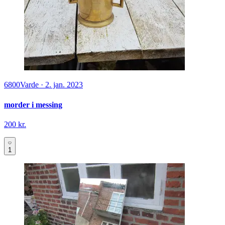
6800
Varde
·
2. jan. 2023
morder i messing
200 kr.
1