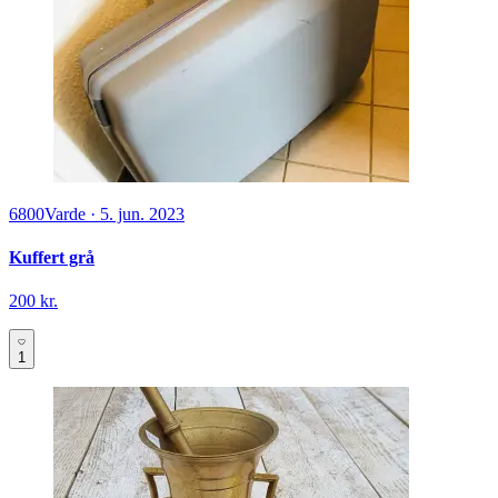
6800
Varde
·
5. jun. 2023
Kuffert grå
200 kr.
1