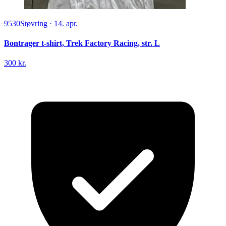
9530
Støvring
·
14. apr.
Bontrager t-shirt, Trek Factory Racing, str. L
300 kr.