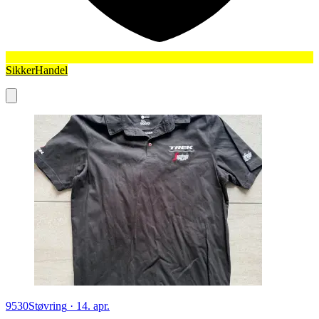
SikkerHandel
9530
Støvring
·
14. apr.