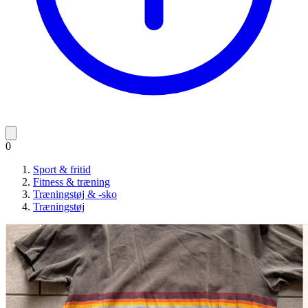
0
Sport & fritid
Fitness & træning
Træningstøj & -sko
Træningstøj