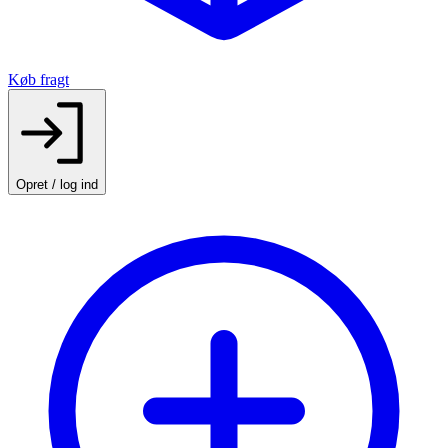
Køb fragt
Opret / log ind