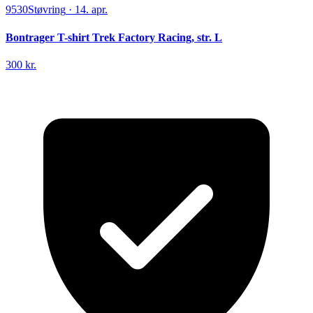
9530
Støvring
·
14. apr.
Bontrager T-shirt Trek Factory Racing, str. L
300 kr.