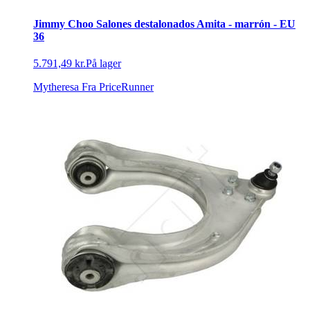
Jimmy Choo Salones destalonados Amita - marrón - EU
36
5.791,49 kr.
På lager
Mytheresa
Fra PriceRunner