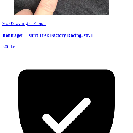
9530
Støvring
·
14. apr.
Bontrager T-shirt Trek Factory Racing, str. L
300 kr.