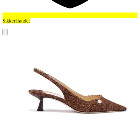
SikkerHandel