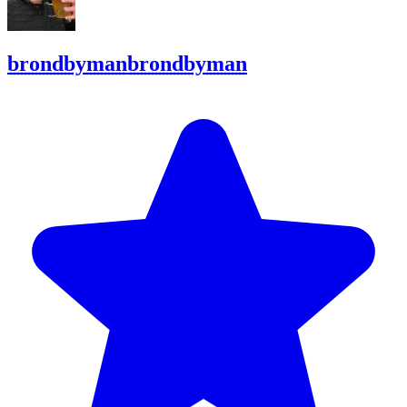
brondbyman
brondbyman