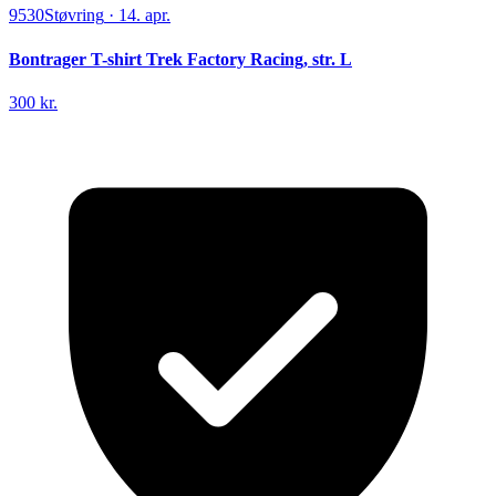
9530
Støvring
·
14. apr.
Bontrager T-shirt Trek Factory Racing, str. L
300 kr.