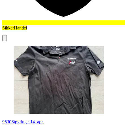
SikkerHandel
9530
Støvring
·
14. apr.