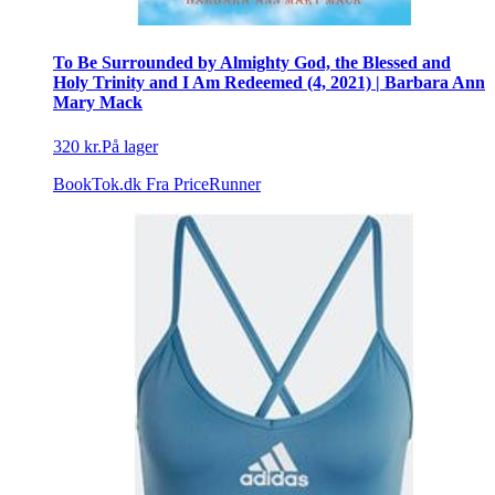
To Be Surrounded by Almighty God, the Blessed and
Holy Trinity and I Am Redeemed (4, 2021) | Barbara Ann
Mary Mack
320 kr.
På lager
BookTok.dk
Fra PriceRunner