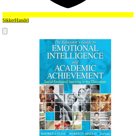
SikkerHandel