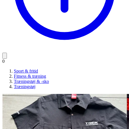
0
Sport & fritid
Fitness & træning
Træningstøj & -sko
Træningstøj