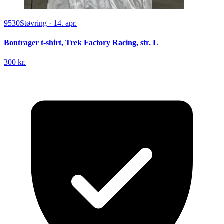
9530
Støvring
·
14. apr.
Bontrager t-shirt, Trek Factory Racing, str. L
300 kr.