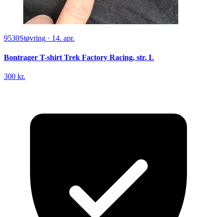
9530
Støvring
·
14. apr.
Bontrager T-shirt Trek Factory Racing, str. L
300 kr.