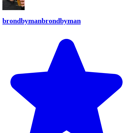
brondbyman
brondbyman