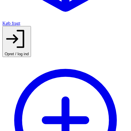
Køb fragt
Opret / log ind