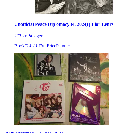
Unofficial Peace Diplomacy (4, 2024) | Lior Lehrs
273 kr.
På lager
BookTok.dk
Fra PriceRunner