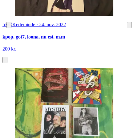
5300
Kerteminde
·
24. nov. 2022
kpop, got7, loona, nu est, m.m
200 kr.