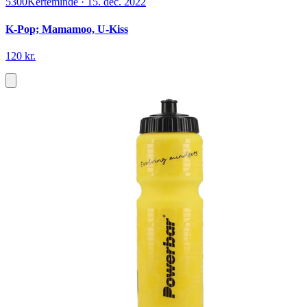
5300
Kerteminde
·
15. dec. 2022
K-Pop; Mamamoo, U-Kiss
120 kr.