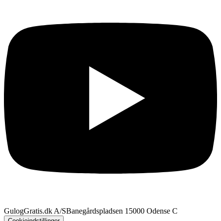
GulogGratis.dk A/S
Banegårdspladsen 1
5000 Odense C
Cookieindstillinger