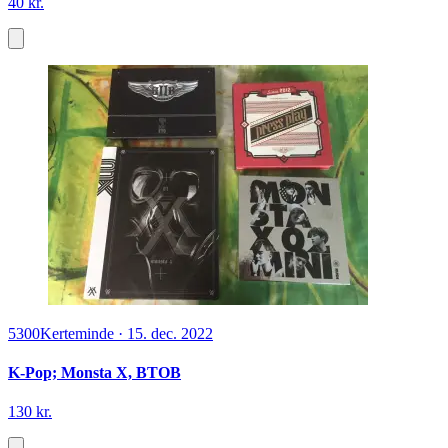
40 kr.
5300
Kerteminde
·
15. dec. 2022
K-Pop; Monsta X, BTOB
130 kr.