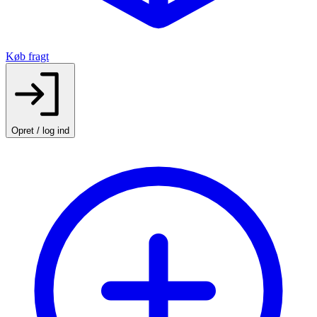
Køb fragt
Opret / log ind