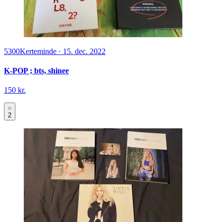
5300
Kerteminde
·
15. dec. 2022
K-POP ; bts, shinee
150 kr.
2