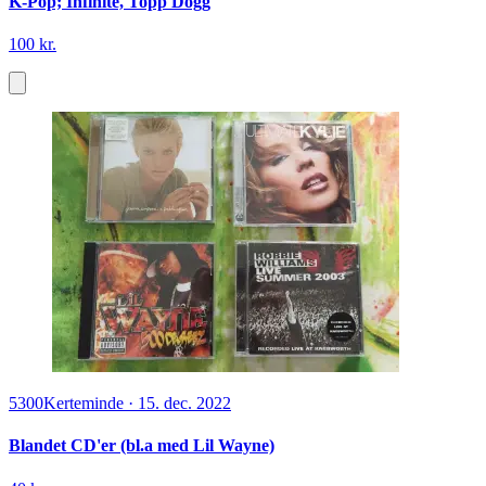
K-Pop; Infinite, Topp Dogg
100 kr.
5300
Kerteminde
·
15. dec. 2022
Blandet CD'er (bl.a med Lil Wayne)