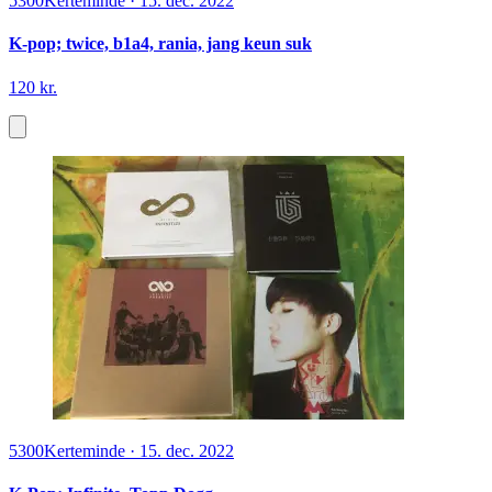
5300
Kerteminde
·
15. dec. 2022
K-pop; twice, b1a4, rania, jang keun suk
120 kr.
5300
Kerteminde
·
15. dec. 2022