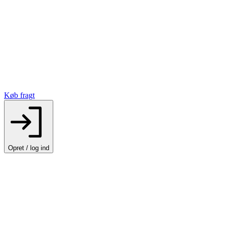
Køb fragt
Opret / log ind