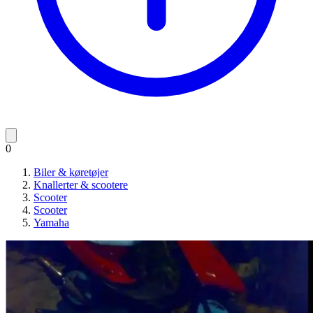
0
Biler & køretøjer
Knallerter & scootere
Scooter
Scooter
Yamaha