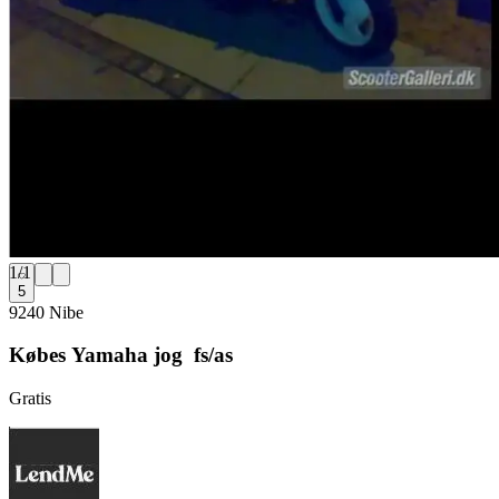
1
/
1
5
9240 Nibe
Købes Yamaha jog fs/as
Gratis