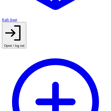
Køb fragt
Opret / log ind