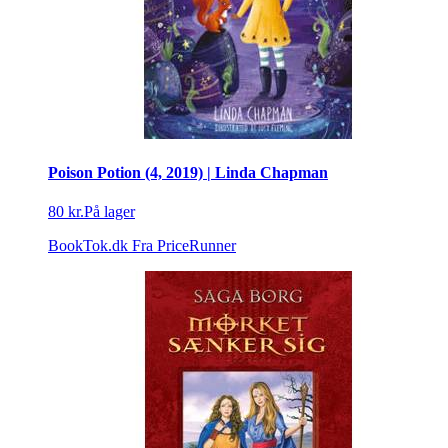
Poison Potion (4, 2019) | Linda Chapman
80 kr.
På lager
BookTok.dk
Fra PriceRunner