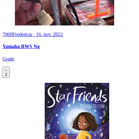
7000
Fredericia
·
16. nov. 2022
Yamaha BWS Ng
Gratis
2