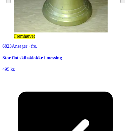
Fremhævet
6823
Ansager
·
fre.
Stor flot skibsklokke i messing
495 kr.