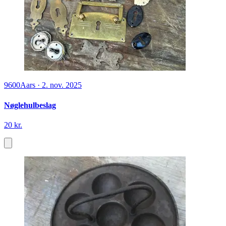
9600
Aars
·
2. nov. 2025
Nøglehulbeslag
20 kr.