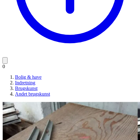
0
Bolig & have
Indretning
Brugskunst
Andet brugskunst