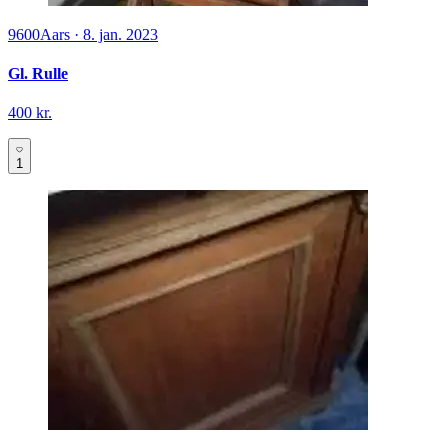
9600
Aars
·
8. jan. 2023
Gl. Rulle
400 kr.
1