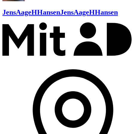
JensAageHHansen
JensAageHHansen