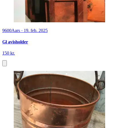
9600
Aars
·
19. feb. 2025
Gl avisholder
150 kr.