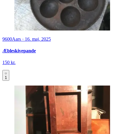
9600
Aars
·
16. maj. 2025
Æbleskivepande
150 kr.
1