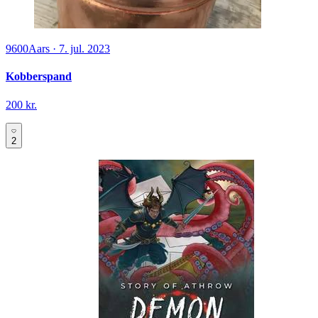
9600
Aars
·
7. jul. 2023
Kobberspand
200 kr.
2