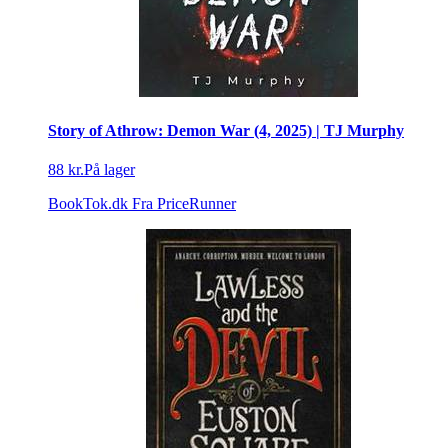
Story of Athrow: Demon War (4, 2025) | TJ Murphy
88 kr.
På lager
BookTok.dk
Fra PriceRunner