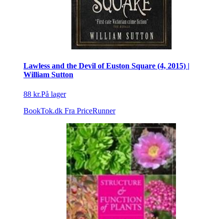
Lawless and the Devil of Euston Square (4, 2015) |
William Sutton
88 kr.
På lager
BookTok.dk
Fra PriceRunner