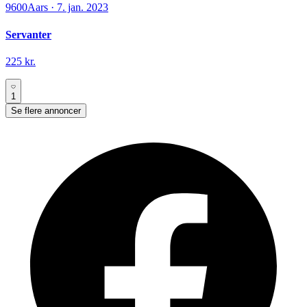
9600
Aars
·
7. jan. 2023
Servanter
225 kr.
1
Se flere annoncer