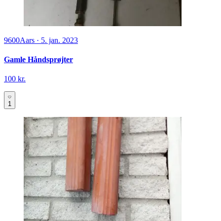
9600
Aars
·
5. jan. 2023
Gamle Håndsprøjter
100 kr.
1