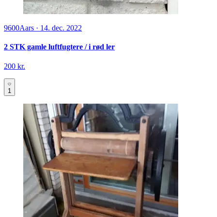
9600
Aars
·
14. dec. 2022
2 STK gamle luftfugtere / i rød ler
200 kr.
1