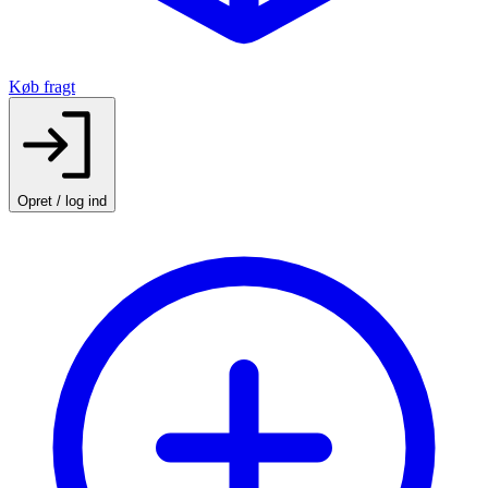
Køb fragt
Opret / log ind