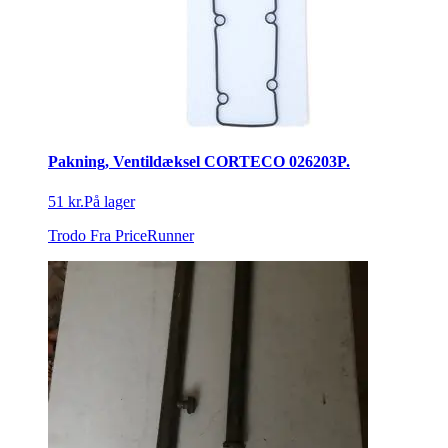
Pakning, Ventildæksel CORTECO 026203P.
51 kr.
På lager
Trodo
Fra PriceRunner