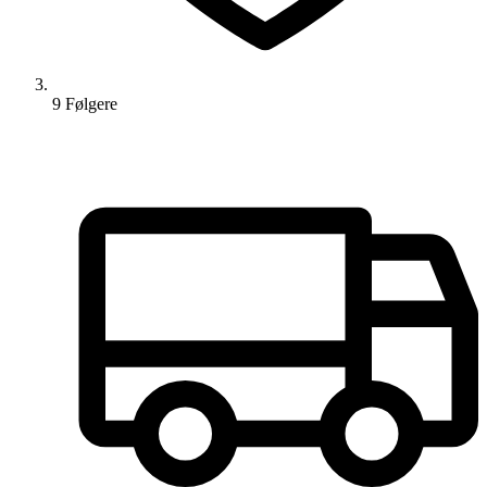
9
Følger
e