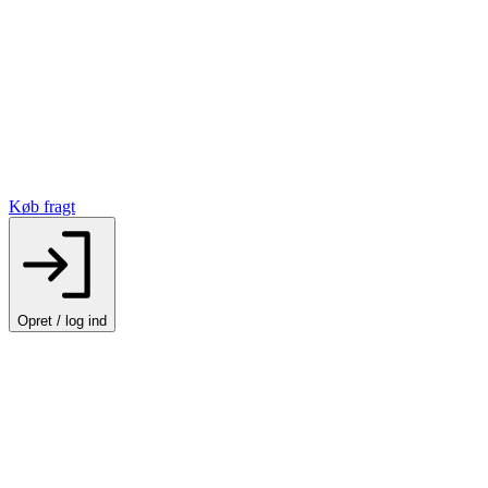
Køb fragt
Opret / log ind