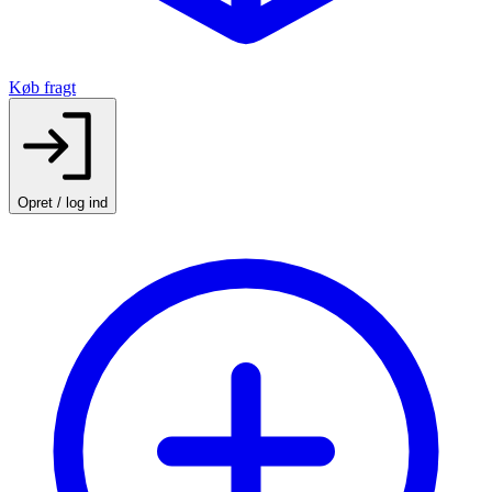
Køb fragt
Opret / log ind