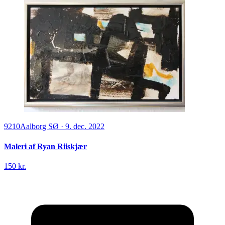
9210
Aalborg SØ
·
9. dec. 2022
Maleri af Ryan Riiskjær
150 kr.