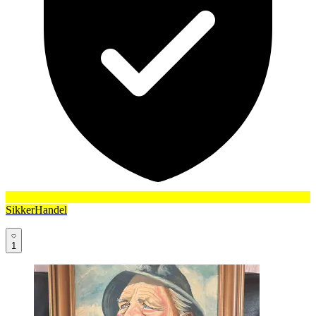
SikkerHandel
1