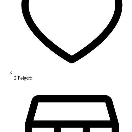
2
Følger
e