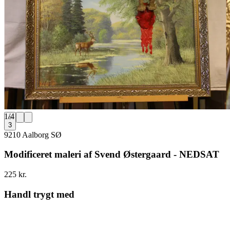
1
/
4
3
9210 Aalborg SØ
Modificeret maleri af Svend Østergaard - NEDSAT
225 kr.
Handl trygt med