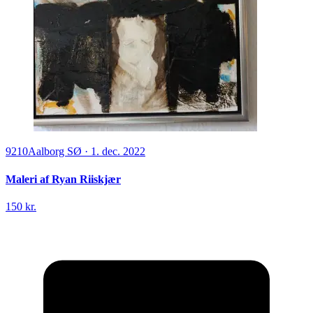
9210
Aalborg SØ
·
1. dec. 2022
Maleri af Ryan Riiskjær
150 kr.