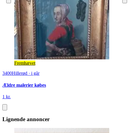
Fremhævet
3400
Hillerød
·
i går
Ældre malerier købes
1 kr.
Lignende annoncer