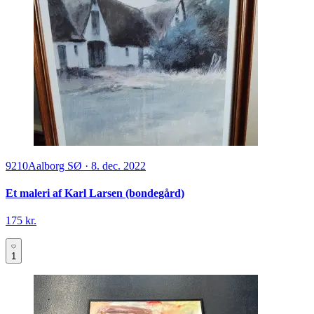
9210
Aalborg SØ
·
8. dec. 2022
Et maleri af Karl Larsen (bondegård)
175 kr.
1