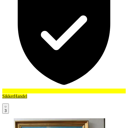
SikkerHandel
3