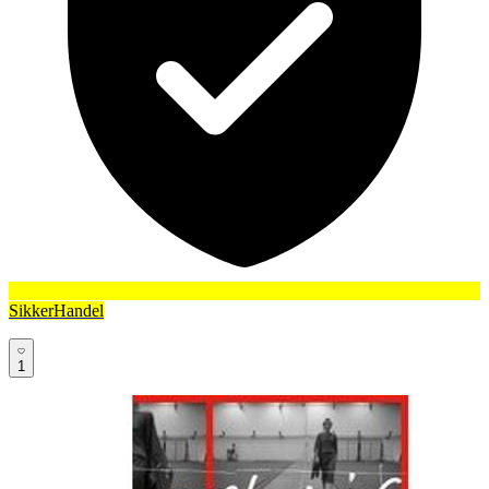
SikkerHandel
1