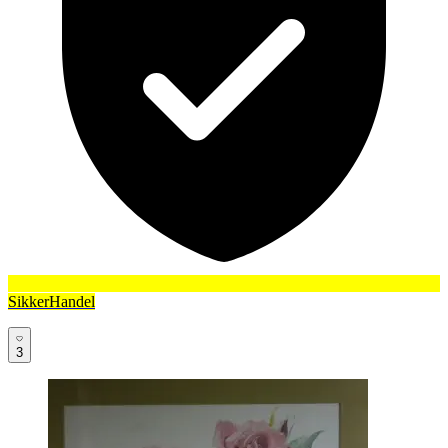
SikkerHandel
3