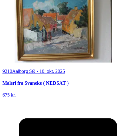
9210
Aalborg SØ
·
10. okt. 2025
Maleri fra Svaneke ( NEDSAT )
675 kr.