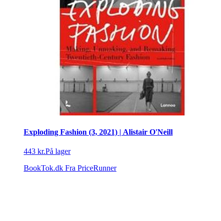
Exploding Fashion (3, 2021) | Alistair O'Neill
443 kr.
På lager
BookTok.dk
Fra PriceRunner