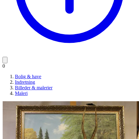
0
Bolig & have
Indretning
Billeder & malerier
Maleri