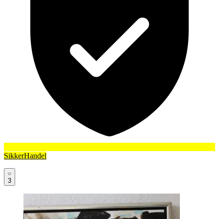
SikkerHandel
3