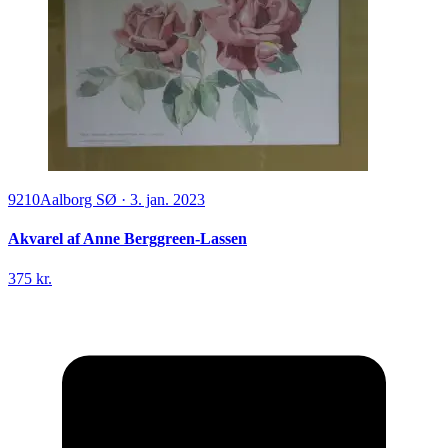
9210
Aalborg SØ
·
3. jan. 2023
Akvarel af Anne Berggreen-Lassen
375 kr.