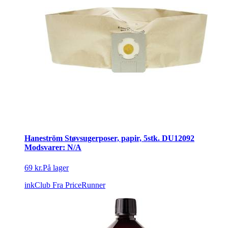
Haneström Støvsugerposer, papir, 5stk. DU12092
Modsvarer: N/A
69 kr.
På lager
inkClub
Fra PriceRunner