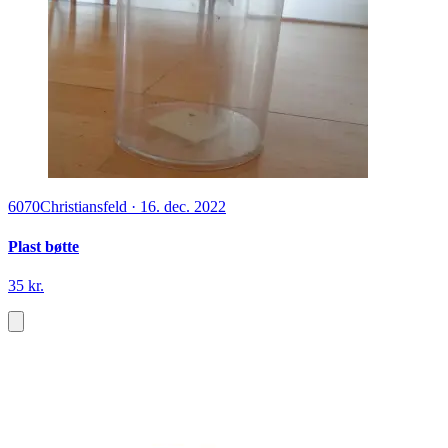
6070
Christiansfeld
·
16. dec. 2022
Plast bøtte
35 kr.