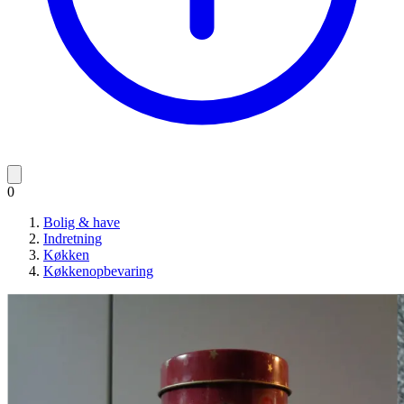
0
Bolig & have
Indretning
Køkken
Køkkenopbevaring