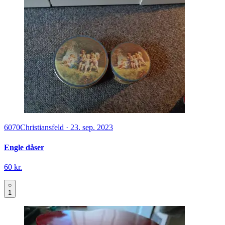
6070
Christiansfeld
·
23. sep. 2023
Engle dåser
60 kr.
1