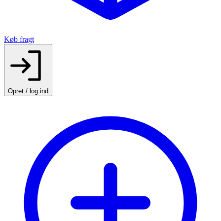
Køb fragt
Opret / log ind