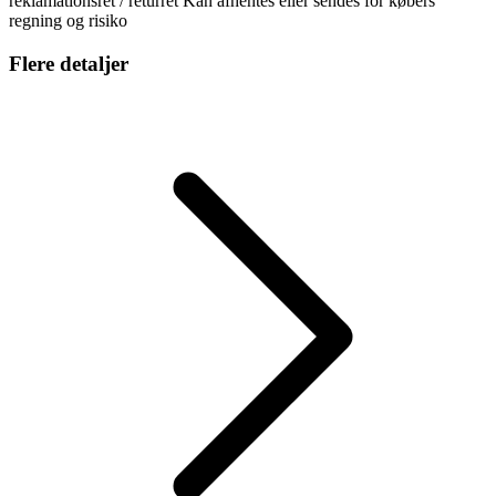
reklamationsret / returret Kan afhentes eller sendes for købers
regning og risiko
Flere detaljer