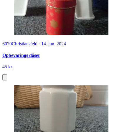
6070
Christiansfeld
·
14. jun. 2024
Opbevarings dåser
45 kr.