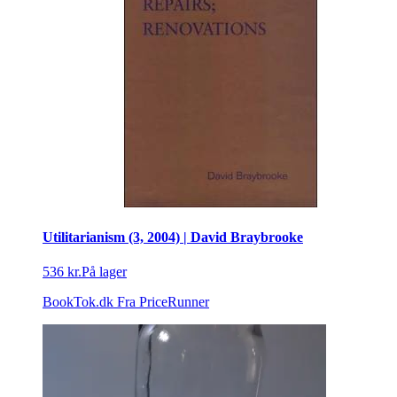
Utilitarianism (3, 2004) | David Braybrooke
536 kr.
På lager
BookTok.dk
Fra PriceRunner