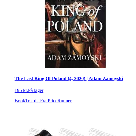
The Last King Of Poland (4, 2020) | Adam Zamoyski
195 kr.
På lager
BookTok.dk
Fra PriceRunner