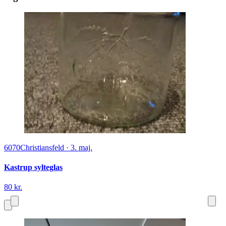
6070
Christiansfeld
·
3. maj.
Kastrup sylteglas
80 kr.