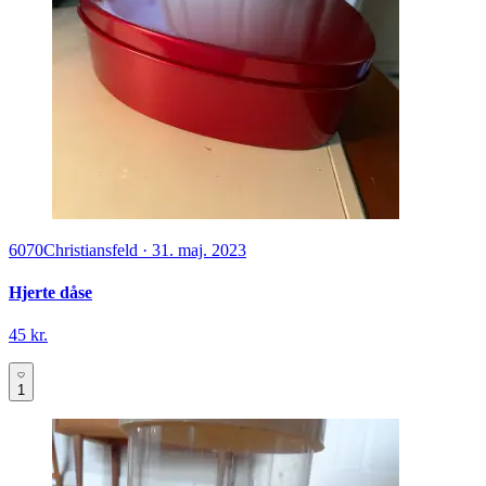
6070
Christiansfeld
·
31. maj. 2023
Hjerte dåse
45 kr.
1