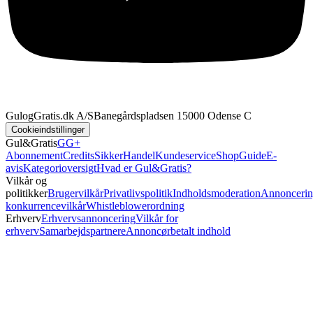
GulogGratis.dk A/S
Banegårdspladsen 1
5000 Odense C
Cookieindstillinger
Gul&Gratis
GG+
Abonnement
Credits
SikkerHandel
Kundeservice
Shop
Guide
E-
avis
Kategorioversigt
Hvad er Gul&Gratis?
Vilkår og
politikker
Brugervilkår
Privatlivspolitik
Indholdsmoderation
Annoncerin
konkurrencevilkår
Whistleblowerordning
Erhverv
Erhvervsannoncering
Vilkår for
erhverv
Samarbejdspartnere
Annoncørbetalt indhold