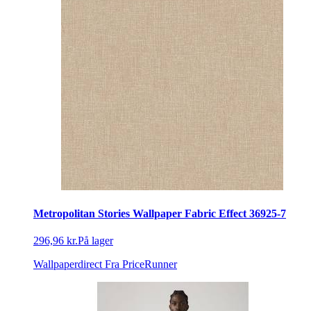
Metropolitan Stories Wallpaper Fabric Effect 36925-7
296,96 kr.
På lager
Wallpaperdirect
Fra PriceRunner