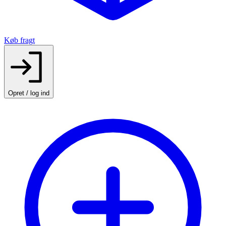
Køb fragt
Opret / log ind