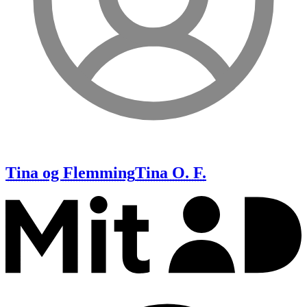
Tina og Flemming
Tina O. F.