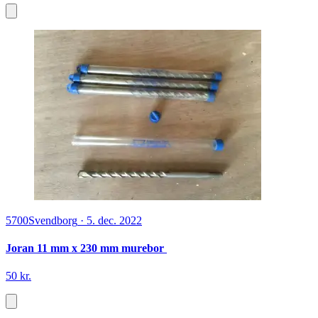
5700
Svendborg
·
5. dec. 2022
Joran 11 mm x 230 mm murebor
50 kr.