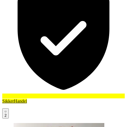
SikkerHandel
2