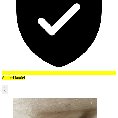
SikkerHandel
2