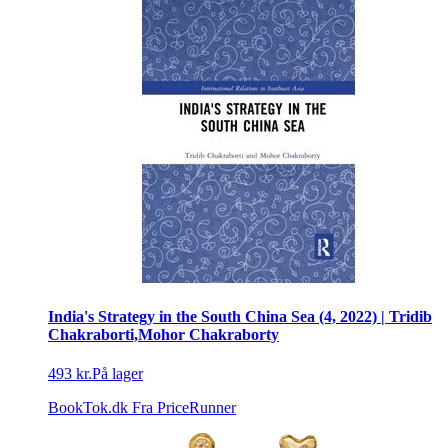
India's Strategy in the South China Sea (4, 2022) | Tridib
Chakraborti,Mohor Chakraborty
493 kr.
På lager
BookTok.dk
Fra PriceRunner