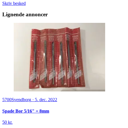
Skriv besked
Lignende annoncer
5700
Svendborg
·
5. dec. 2022
Spade Bor 5/16" = 8mm
50 kr.