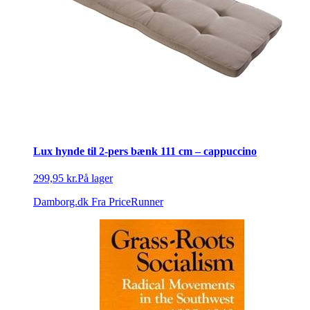
Lux hynde til 2-pers bænk 111 cm – cappuccino
299,95 kr.
På lager
Damborg.dk
Fra PriceRunner