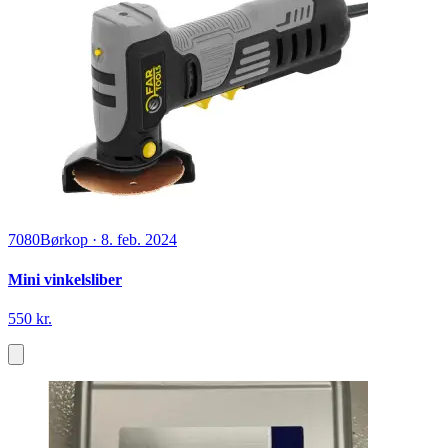
7080
Børkop
·
8. feb. 2024
Mini vinkelsliber
550 kr.