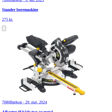
Stander boremaskine
275 kr.
7080
Børkop
·
29. maj. 2024
Afkorter til både træ og metal