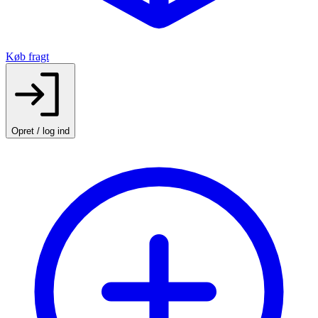
Køb fragt
Opret / log ind