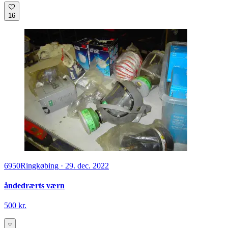
16
6950
Ringkøbing
·
29. dec. 2022
åndedrærts værn
500 kr.