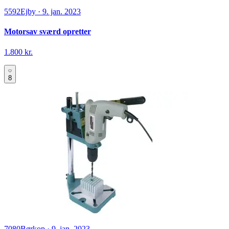
5592
Ejby
·
9. jan. 2023
Motorsav sværd opretter
1.800 kr.
8
7080
Børkop
·
9. jan. 2023