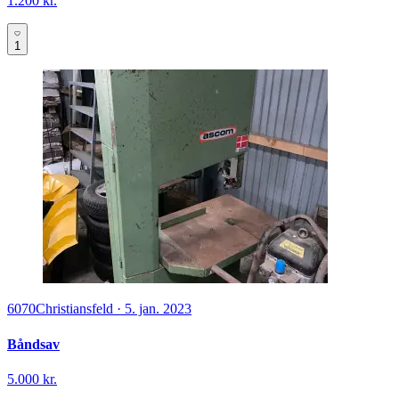
1.200 kr.
1
6070
Christiansfeld
·
5. jan. 2023
Båndsav
5.000 kr.