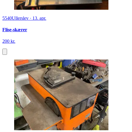
5540
Ullerslev
·
13. apr.
Flise-skærer
200 kr.