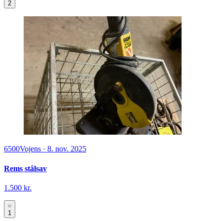
2
6500
Vojens
·
8. nov. 2025
Rems stålsav
1.500 kr.
1