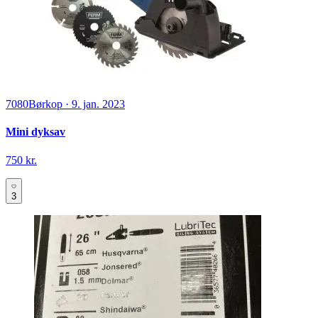
7080
Børkop
·
9. jan. 2023
Mini dyksav
750 kr.
3