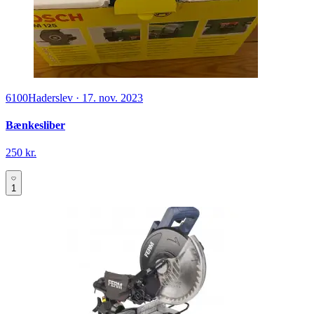
6100
Haderslev
·
17. nov. 2023
Bænkesliber
250 kr.
1