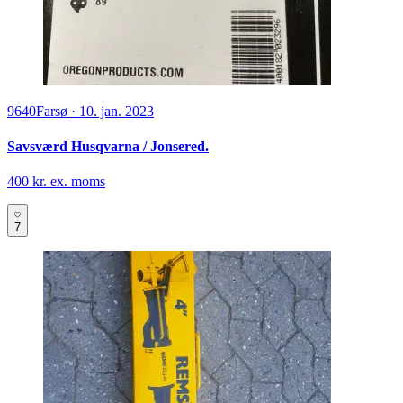
9640
Farsø
·
10. jan. 2023
Savsværd Husqvarna / Jonsered.
400 kr. ex. moms
7