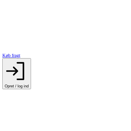
Køb fragt
Opret / log ind