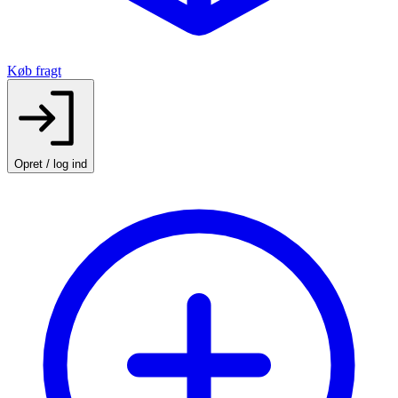
Køb fragt
Opret / log ind