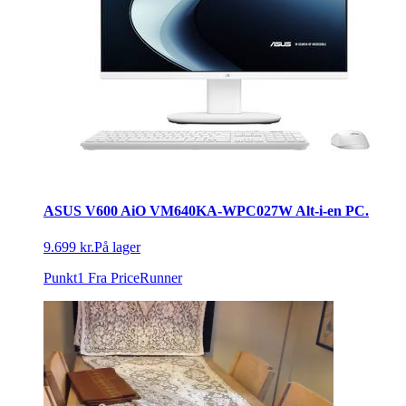
ASUS V600 AiO VM640KA-WPC027W Alt-i-en PC.
9.699 kr.
På lager
Punkt1
Fra PriceRunner