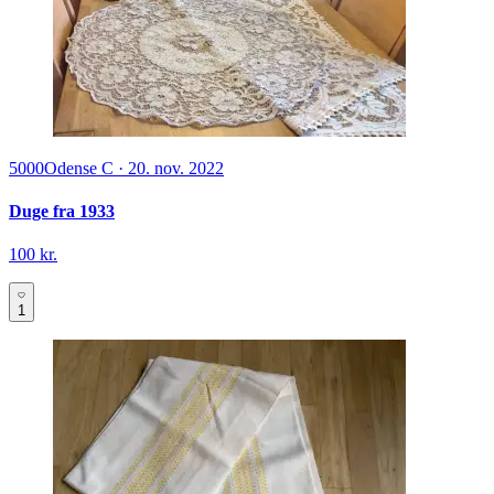
5000
Odense C
·
20. nov. 2022
Duge fra 1933
100 kr.
1