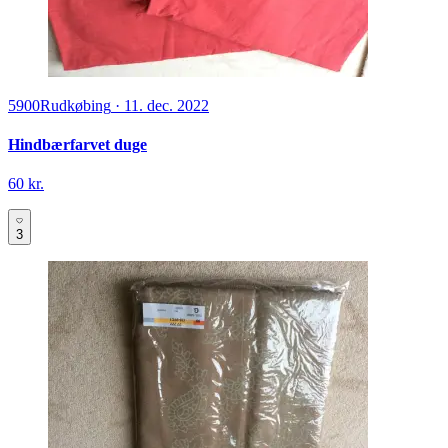
5900
Rudkøbing
·
11. dec. 2022
Hindbærfarvet duge
60 kr.
3