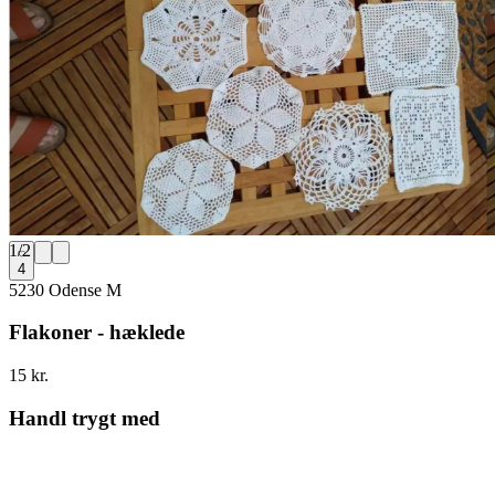
1
/
2
4
5230 Odense M
Flakoner - hæklede
15 kr.
Handl trygt med