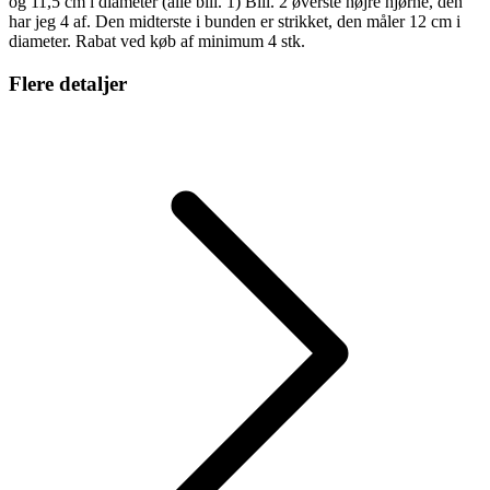
og 11,5 cm i diameter (alle bill. 1) Bill. 2 øverste højre hjørne, den
har jeg 4 af. Den midterste i bunden er strikket, den måler 12 cm i
diameter. Rabat ved køb af minimum 4 stk.
Flere detaljer