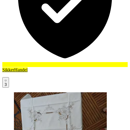
SikkerHandel
3