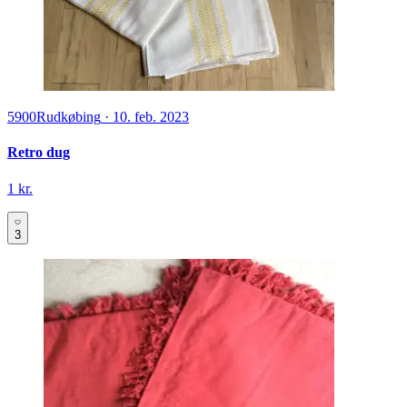
5900
Rudkøbing
·
10. feb. 2023
Retro dug
1 kr.
3