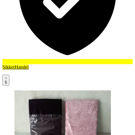
SikkerHandel
5