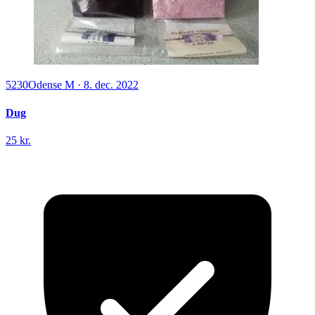
5230
Odense M
·
8. dec. 2022
Dug
25 kr.