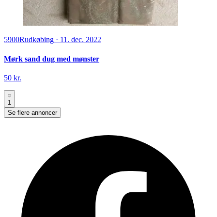
5900
Rudkøbing
·
11. dec. 2022
Mørk sand dug med mønster
50 kr.
1
Se flere annoncer