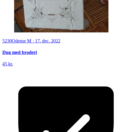
5230
Odense M
·
17. dec. 2022
Dug med broderi
45 kr.