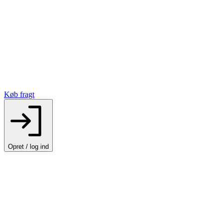
Køb fragt
Opret / log ind