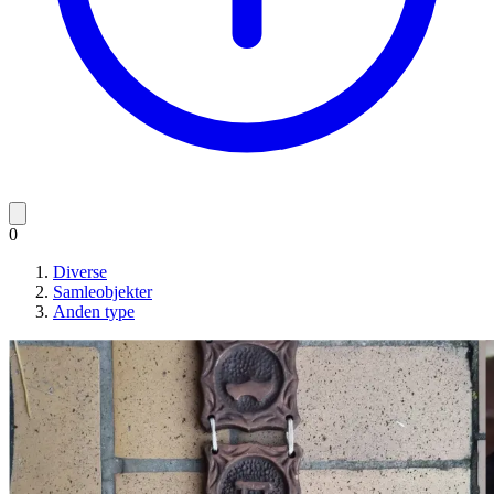
0
Diverse
Samleobjekter
Anden type