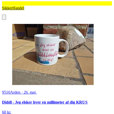
SikkerHandel
9510
Arden
·
26. maj.
Diddl - Jeg elsker hver en millimeter af dig KRUS
60 kr.