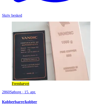
Skriv besked
Fremhævet
2860
Søborg
·
15. apr.
Kobberbarre/kobber