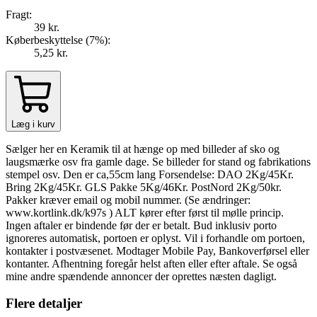
Fragt:
39 kr.
Køberbeskyttelse (
7
%
):
5,25 kr.
Læg i kurv
Sælger her en Keramik til at hænge op med billeder af sko og
laugsmærke osv fra gamle dage. Se billeder for stand og fabrikations
stempel osv. Den er ca,55cm lang Forsendelse: DAO 2Kg/45Kr.
Bring 2Kg/45Kr. GLS Pakke 5Kg/46Kr. PostNord 2Kg/50kr.
Pakker kræver email og mobil nummer. (Se ændringer:
www.kortlink.dk/k97s ) ALT kører efter først til mølle princip.
Ingen aftaler er bindende før der er betalt. Bud inklusiv porto
ignoreres automatisk, portoen er oplyst. Vil i forhandle om portoen,
kontakter i postvæsenet. Modtager Mobile Pay, Bankoverførsel eller
kontanter. Afhentning foregår helst aften eller efter aftale. Se også
mine andre spændende annoncer der oprettes næsten dagligt.
Flere detaljer