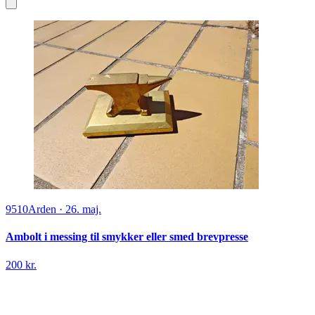
9510
Arden
·
26. maj.
Ambolt i messing til smykker eller smed brevpresse
200 kr.