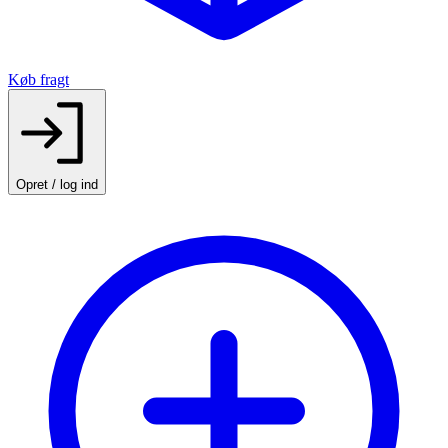
Køb fragt
Opret / log ind