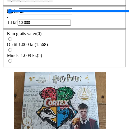
Fra
kr.
-
Til
kr.
Kun gratis varer
(
0
)
Op til 1.009 kr.
(
1.568
)
Mindst 1.009 kr.
(
5
)