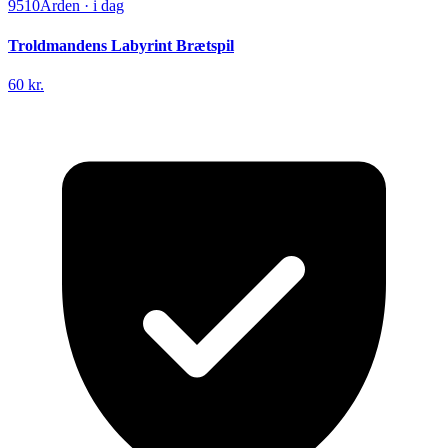
9510
Arden
·
i dag
Troldmandens Labyrint Brætspil
60 kr.