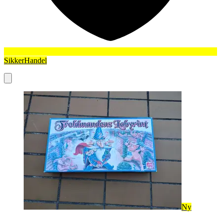
SikkerHandel
Ny