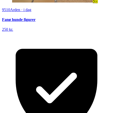
Ny
9510
Arden
·
i dag
Fanø hunde figurer
250 kr.