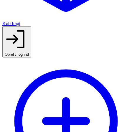
Køb fragt
Opret / log ind