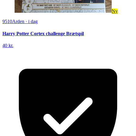
Ny
9510
Arden
·
i dag
Harry Potter Cortex challenge Brætspil
40 kr.