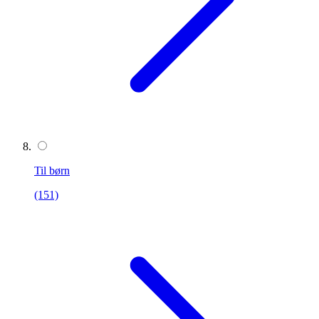
Til børn
(151)