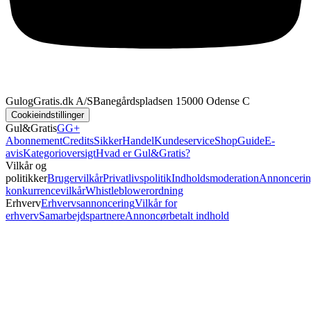
GulogGratis.dk A/S
Banegårdspladsen 1
5000 Odense C
Cookieindstillinger
Gul&Gratis
GG+
Abonnement
Credits
SikkerHandel
Kundeservice
Shop
Guide
E-
avis
Kategorioversigt
Hvad er Gul&Gratis?
Vilkår og
politikker
Brugervilkår
Privatlivspolitik
Indholdsmoderation
Annoncerin
konkurrencevilkår
Whistleblowerordning
Erhverv
Erhvervsannoncering
Vilkår for
erhverv
Samarbejdspartnere
Annoncørbetalt indhold