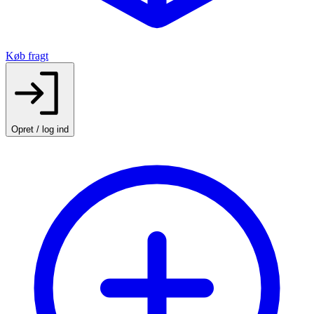
Køb fragt
Opret / log ind