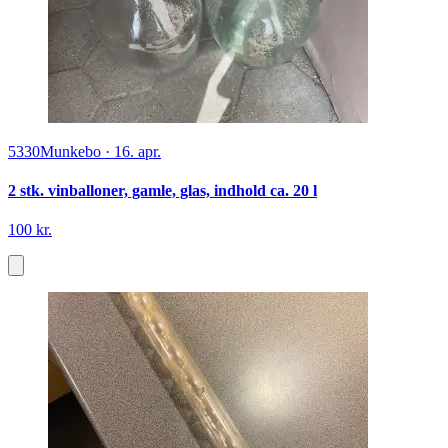
5330
Munkebo
·
16. apr.
2 stk. vinballoner, gamle, glas, indhold ca. 20 l
100 kr.