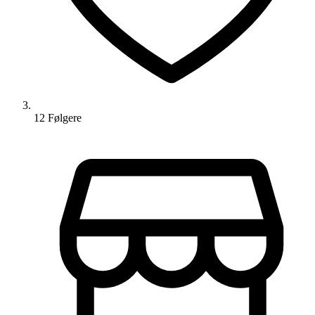
12
Følger
e