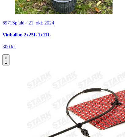
6971
Spjald
·
21. okt. 2024
Vinballon 2x25L 1x11L
300 kr.
1