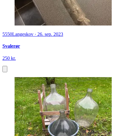
5550
Langeskov
·
26. sep. 2023
Svalerør
250 kr.