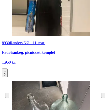
8930
Randers NØ
·
11. mar.
Fadølsanlæg, picnicsæt komplet
1.950 kr.
2