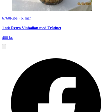
6760
Ribe
·
6. mar.
1 stk Retro Vinballon med Trådnet
400 kr.