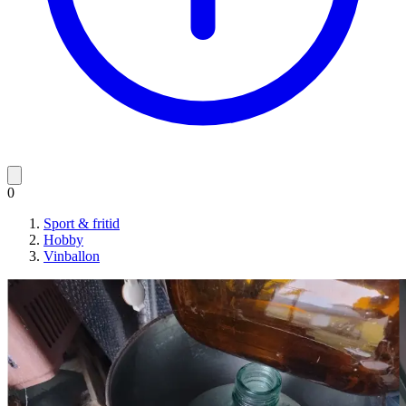
0
Sport & fritid
Hobby
Vinballon