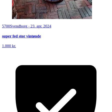
5700
Svendborg
·
23. apr. 2024
super fed stor vintønde
1.000 kr.