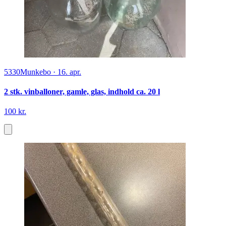
5330
Munkebo
·
16. apr.
2 stk. vinballoner, gamle, glas, indhold ca. 20 l
100 kr.