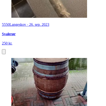
5550
Langeskov
·
26. sep. 2023
Svalerør
250 kr.