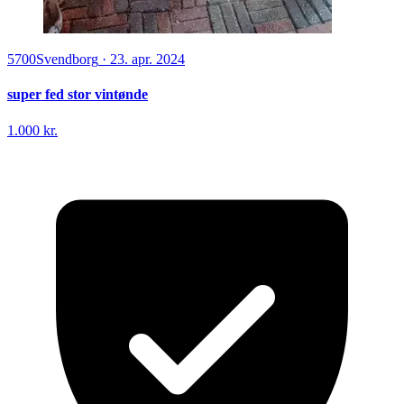
5700
Svendborg
·
23. apr. 2024
super fed stor vintønde
1.000 kr.