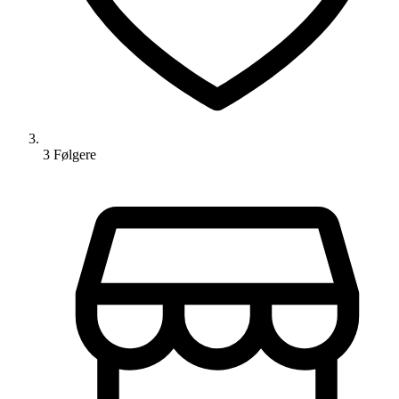
3
Følger
e