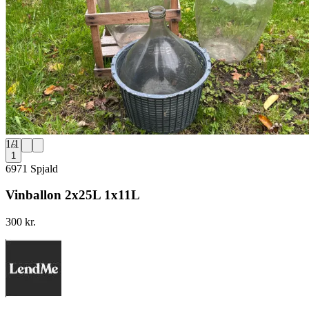
1
/
1
1
6971 Spjald
Vinballon 2x25L 1x11L
300 kr.