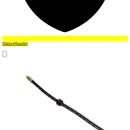
SikkerHandel