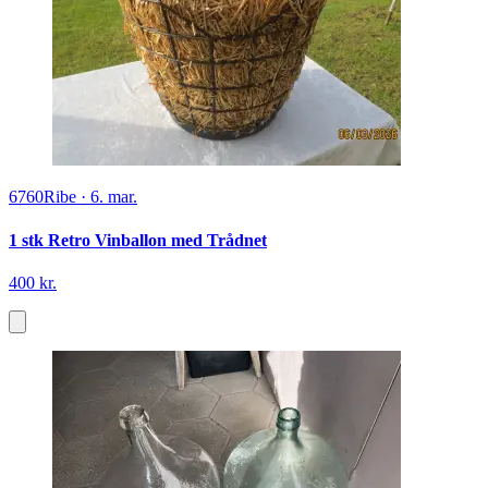
6760
Ribe
·
6. mar.
1 stk Retro Vinballon med Trådnet
400 kr.