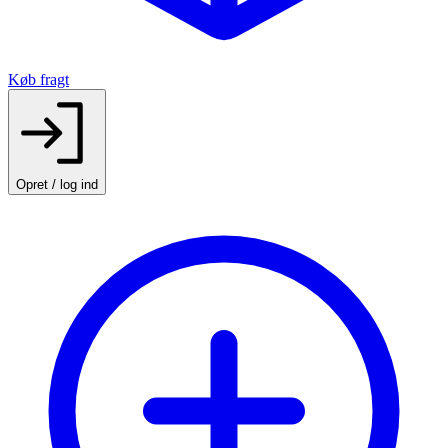
Køb fragt
Opret / log ind