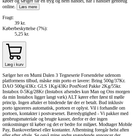
køber og sælger får en tryg og nem handel, når I handler genbrug
online.
Læs mere
Fragt:
39 kr.
Køberbeskyttelse (
7
%
):
5,25 kr.
Læg i kurv
Sælger her en Mumi Dalen 3 Tegneserie Forsendelse udenom
platformens tilbud, måske min porto er lavere: Bring 500g/37Kr.
DAO 500g/43Kr. GLS 1Kg/43Kr PostNord Pakke 2Kg/55kr.
Instabox 0-5Kg/28Kr (Instabox afsendes kun Man og Ons morgen
da min Instabox ligger langt væk) ALT kører efter først til mølle
princip. Ingen aftaler er bindende før der er betalt. Bud inklusiv
porto ignoreres automatisk, portoen er oplyst. Vil i forhandle om
portoen, kontakter i postvæsenet. Bæredygtighed - Vi pakker med
genbrugsmateriale og brugte kasser, derfor er der ingen
omkostninger til køber og det er bedre for miljøet. Modtager Mobile
Pay, Bankoverførsel eller kontanter. Afhentning foregår helst aften
eller efter aftale. Se også mine andre spændende annoncer der