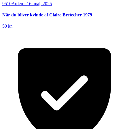
9510
Arden
·
16. maj. 2025
Når du bliver kvinde af Claire Bretecher 1979
50 kr.