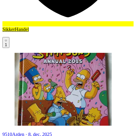
SikkerHandel
1
9510
Arden
·
8. dec. 2025