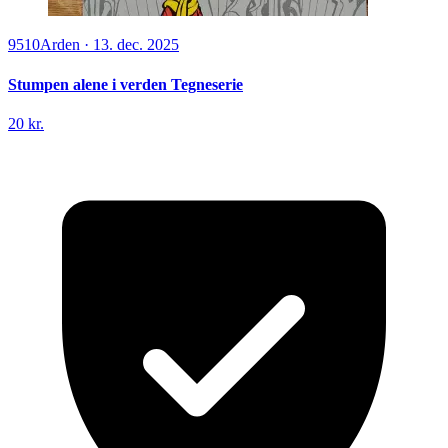
9510
Arden
·
13. dec. 2025
Stumpen alene i verden Tegneserie
20 kr.