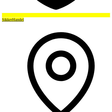
SikkerHandel