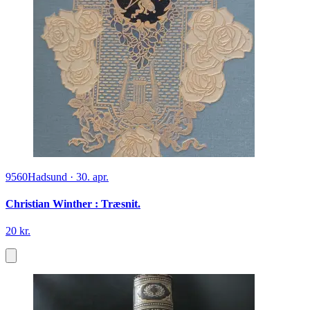
9560
Hadsund
·
30. apr.
Christian Winther : Træsnit.
20 kr.