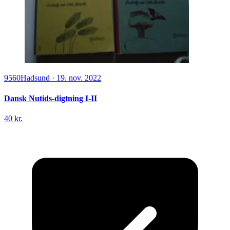
9560
Hadsund
·
19. nov. 2022
Dansk Nutids-digtning I-II
40 kr.