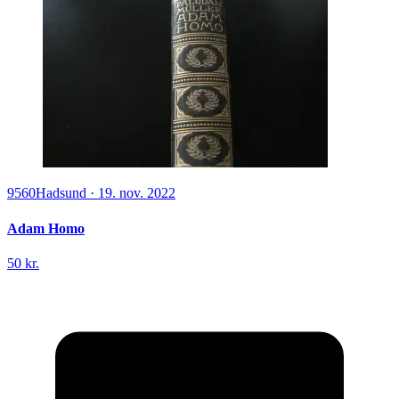
9560
Hadsund
·
19. nov. 2022
Adam Homo
50 kr.