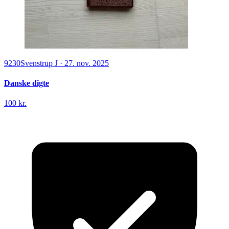
9230
Svenstrup J
·
27. nov. 2025
Danske digte
100 kr.