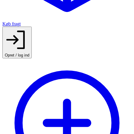
Køb fragt
Opret / log ind