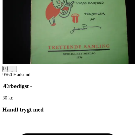
1
/
1
9560 Hadsund
Ærbødigst -
30 kr.
Handl trygt med