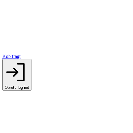
Køb fragt
Opret / log ind