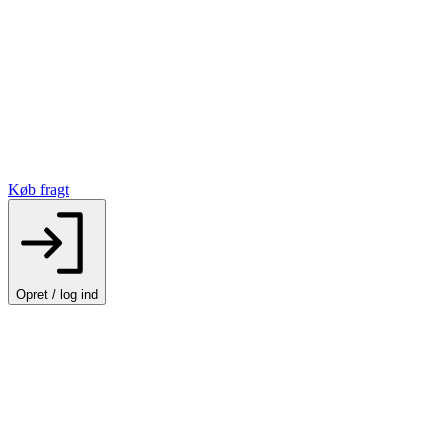
Køb fragt
Opret / log ind