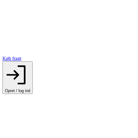
Køb fragt
Opret / log ind