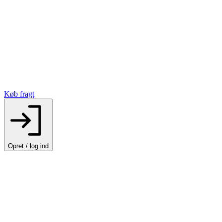
Køb fragt
Opret / log ind