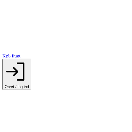
Køb fragt
Opret / log ind