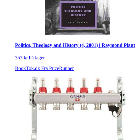
Politics, Theology and History (4, 2001) | Raymond Plant
353 kr.
På lager
BookTok.dk
Fra PriceRunner