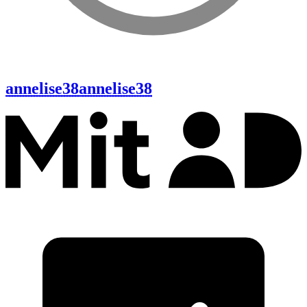
annelise38
annelise38