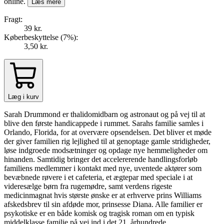
online.
Læs mere
Fragt:
39 kr.
Køberbeskyttelse (
7
%
):
3,50 kr.
Læg i kurv
Sarah Drummond er thalidomidbarn og astronaut og på vej til at
blive den første handicappede i rummet. Sarahs familie samles i
Orlando, Florida, for at overvære opsendelsen. Det bliver et møde
der giver familien rig lejlighed til at genoptage gamle stridigheder,
løse indgroede modsætninger og opdage nye hemmeligheder om
hinanden. Samtidig bringer det accelererende handlingsforløb
familiens medlemmer i kontakt med nye, uventede aktører som
bevæbnede røvere i et cafeteria, et ægtepar med speciale i at
videresælge børn fra rugemødre, samt verdens rigeste
medicinmagnat hvis største ønske er at erhverve prins Williams
afskedsbrev til sin afdøde mor, prinsesse Diana. Alle familier er
psykotiske er en både komisk og tragisk roman om en typisk
middelklasse familie på vej ind i det 21. århundrede.