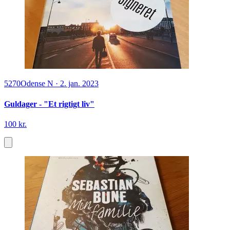
5270
Odense N
·
2. jan. 2023
Guldager - "Et rigtigt liv"
100 kr.