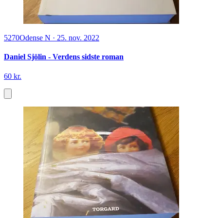
5270
Odense N
·
25. nov. 2022
Daniel Sjölin - Verdens sidste roman
60 kr.