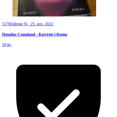
5270
Odense N
·
25. nov. 2022
Douglas Coupland - Kæreste i Koma
50 kr.