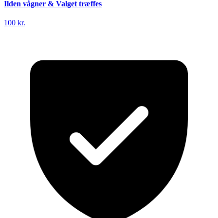
Ilden vågner & Valget træffes
100 kr.