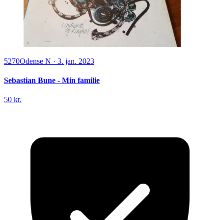
5270
Odense N
·
3. jan. 2023
Sebastian Bune - Min familie
50 kr.