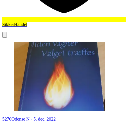
SikkerHandel
5270
Odense N
·
5. dec. 2022