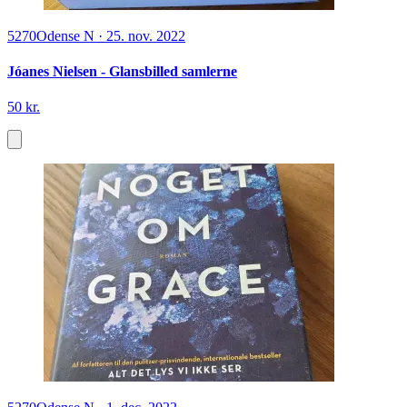
5270
Odense N
·
25. nov. 2022
Jóanes Nielsen - Glansbilled samlerne
50 kr.