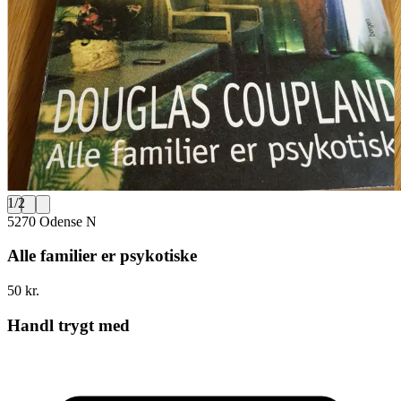
1
/
2
5270 Odense N
Alle familier er psykotiske
50 kr.
Handl trygt med