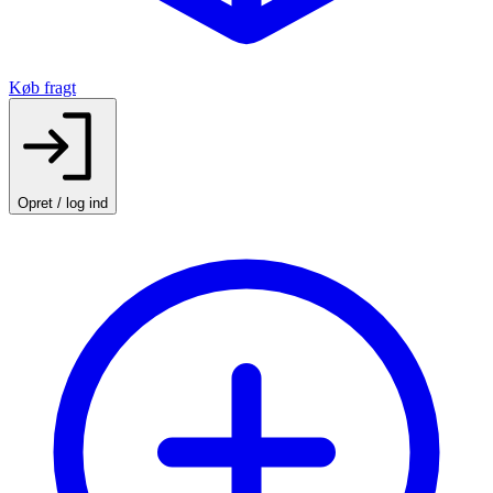
Køb fragt
Opret / log ind