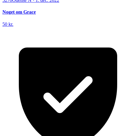
5270
Odense N
·
1. dec. 2022
Noget om Grace
50 kr.