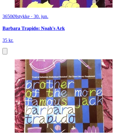
3650
Ølstykke
·
30. jun.
Barbara Trapido: Noah's Ark
35 kr.