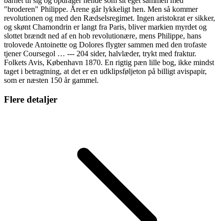
barnet til sig og opdrager hende som sit eget sammen med
"broderen" Philippe. Årene går lykkeligt hen. Men så kommer
revolutionen og med den Rædselsregimet. Ingen aristokrat er sikker,
og skønt Chamondrin er langt fra Paris, bliver markien myrdet og
slottet brændt ned af en hob revolutionære, mens Philippe, hans
trolovede Antoinette og Dolores flygter sammen med den trofaste
tjener Coursegol … --- 204 sider, halvlæder, trykt med fraktur.
Folkets Avis, København 1870. En rigtig pæn lille bog, ikke mindst
taget i betragtning, at det er en udklipsføljeton på billigt avispapir,
som er næsten 150 år gammel.
Flere detaljer