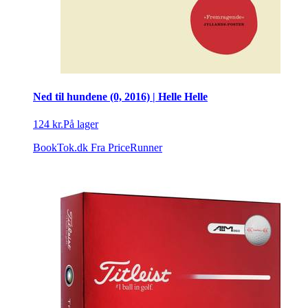
Ned til hundene (0, 2016) | Helle Helle
124 kr.
På lager
BookTok.dk
Fra PriceRunner