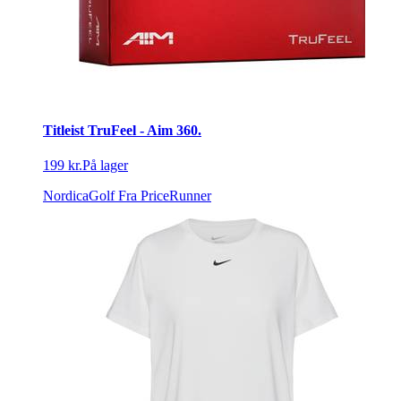
Titleist TruFeel - Aim 360.
199 kr.
På lager
NordicaGolf
Fra PriceRunner