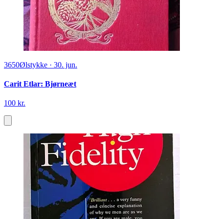
3650
Ølstykke
·
30. jun.
Carit Etlar: Bjørneæt
100 kr.