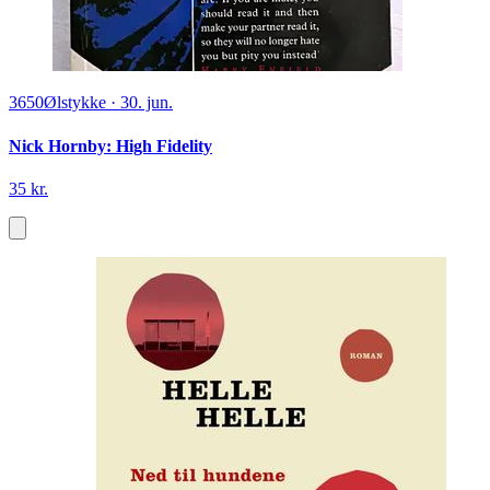
3650
Ølstykke
·
30. jun.
Nick Hornby: High Fidelity
35 kr.