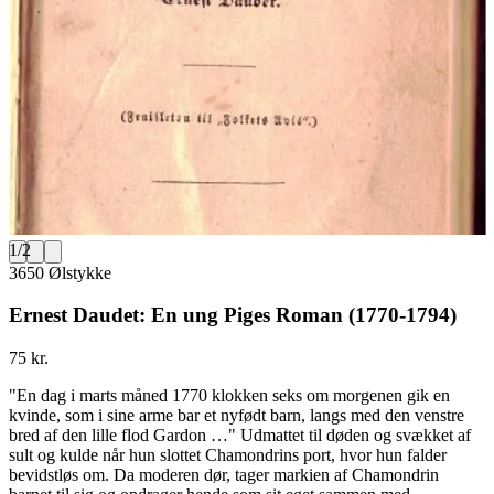
1
/
2
3650 Ølstykke
Ernest Daudet: En ung Piges Roman (1770-1794)
75 kr.
"En dag i marts måned 1770 klokken seks om morgenen gik en
kvinde, som i sine arme bar et nyfødt barn, langs med den venstre
bred af den lille flod Gardon …" Udmattet til døden og svækket af
sult og kulde når hun slottet Chamondrins port, hvor hun falder
bevidstløs om. Da moderen dør, tager markien af Chamondrin