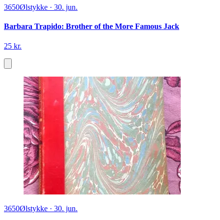
3650
Ølstykke
·
30. jun.
Barbara Trapido: Brother of the More Famous Jack
25 kr.
3650
Ølstykke
·
30. jun.