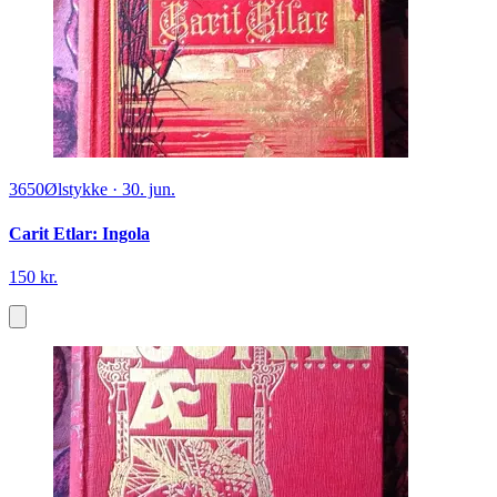
3650
Ølstykke
·
30. jun.
Carit Etlar: Ingola
150 kr.