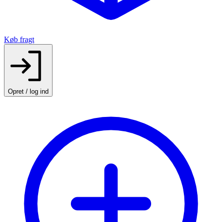
Køb fragt
Opret / log ind