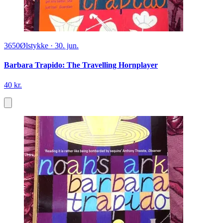
3650
Ølstykke
·
30. jun.
Barbara Trapido: The Travelling Hornplayer
40 kr.