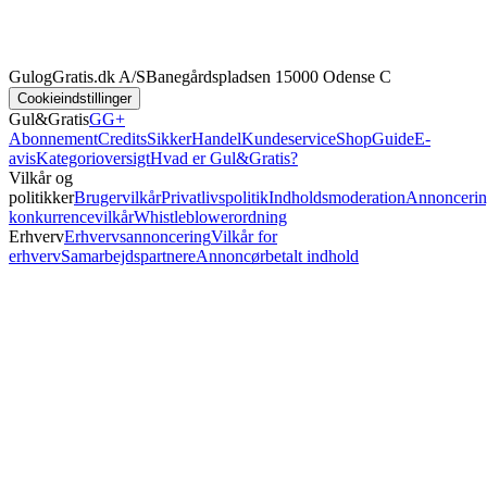
GulogGratis.dk A/S
Banegårdspladsen 1
5000 Odense C
Cookieindstillinger
Gul&Gratis
GG+
Abonnement
Credits
SikkerHandel
Kundeservice
Shop
Guide
E-
avis
Kategorioversigt
Hvad er Gul&Gratis?
Vilkår og
politikker
Brugervilkår
Privatlivspolitik
Indholdsmoderation
Annoncerin
konkurrencevilkår
Whistleblowerordning
Erhverv
Erhvervsannoncering
Vilkår for
erhverv
Samarbejdspartnere
Annoncørbetalt indhold