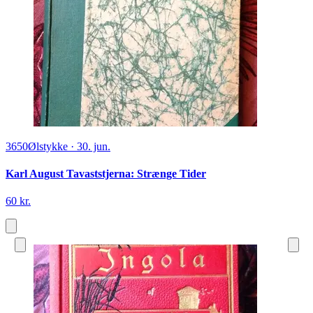
3650
Ølstykke
·
30. jun.
Karl August Tavaststjerna: Strænge Tider
60 kr.