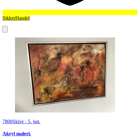
SikkerHandel
7800
Skive
·
5. jun.
Akryl maleri.