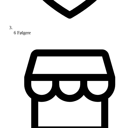
6
Følger
e