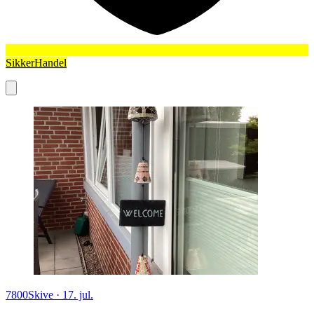
SikkerHandel
7800
Skive
·
17. jul.