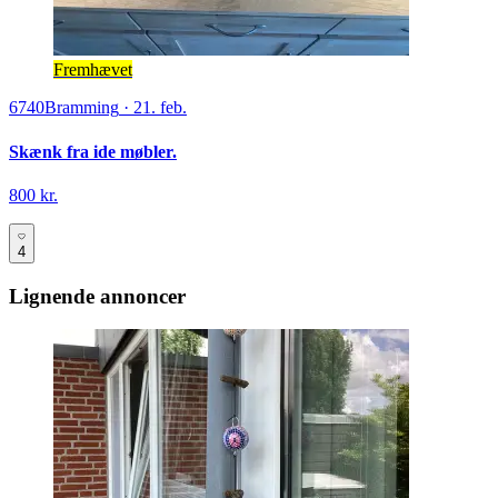
Fremhævet
6740
Bramming
·
21. feb.
Skænk fra ide møbler.
800 kr.
4
Lignende annoncer