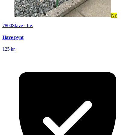
Ny
7800
Skive
·
fre.
Have pynt
125 kr.