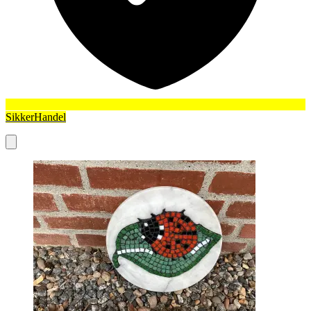
SikkerHandel