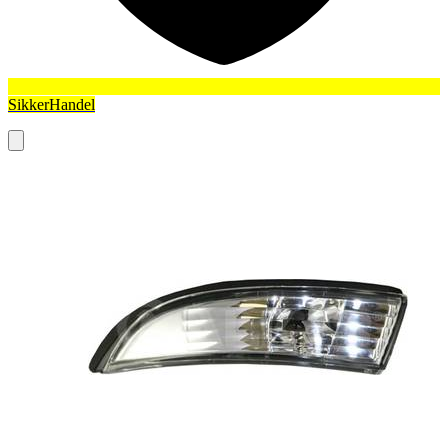
SikkerHandel