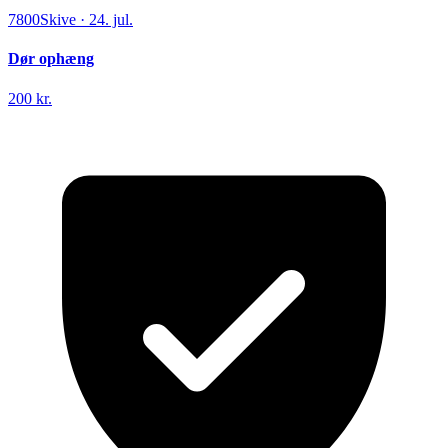
7800
Skive
·
24. jul.
Dør ophæng
200 kr.