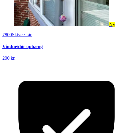
Ny
7800
Skive
·
lør.
Vindue/dør ophæng
200 kr.