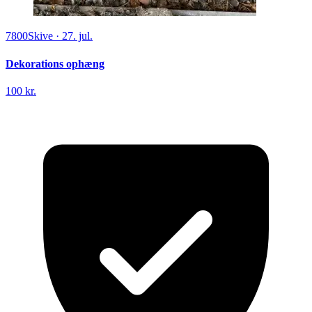
7800
Skive
·
27. jul.
Dekorations ophæng
100 kr.