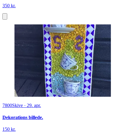
350 kr.
7800
Skive
·
29. apr.
Dekorations billede.
150 kr.