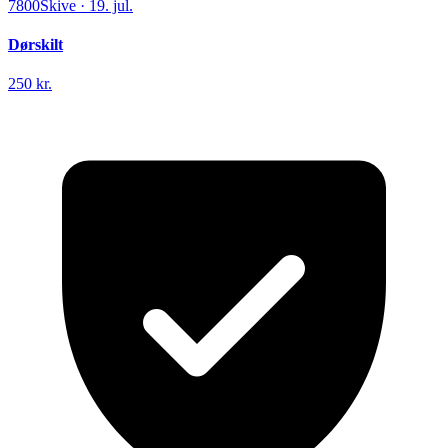
7800
Skive
·
19. jul.
Dørskilt
250 kr.