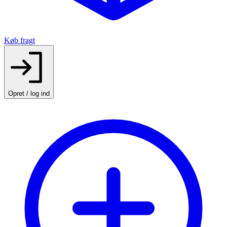
Køb fragt
Opret / log ind