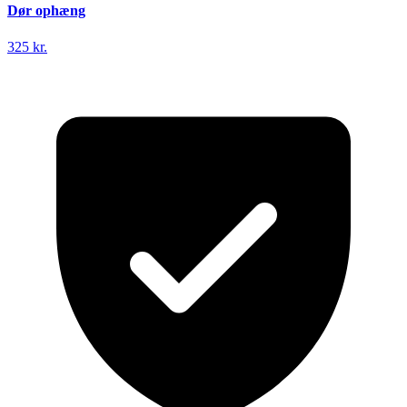
Dør ophæng
325 kr.