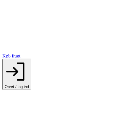
Køb fragt
Opret / log ind