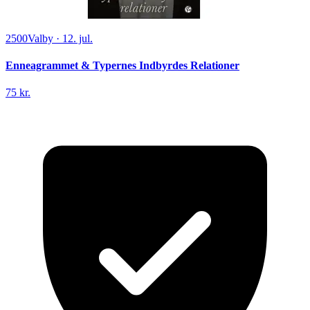
2500
Valby
·
12. jul.
Enneagrammet & Typernes Indbyrdes Relationer
75 kr.