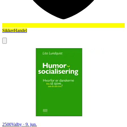
SikkerHandel
2500
Valby
·
9. jun.