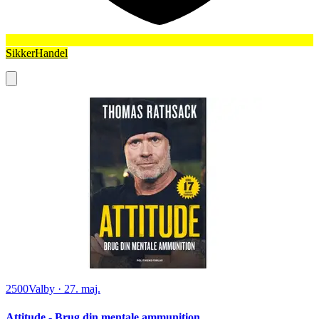
SikkerHandel
2500
Valby
·
27. maj.
Attitude - Brug din mentale ammunition