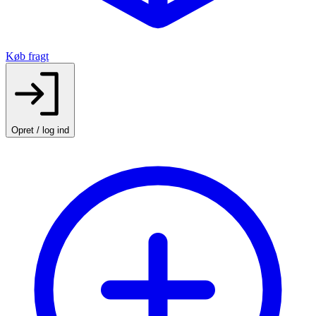
Køb fragt
Opret / log ind