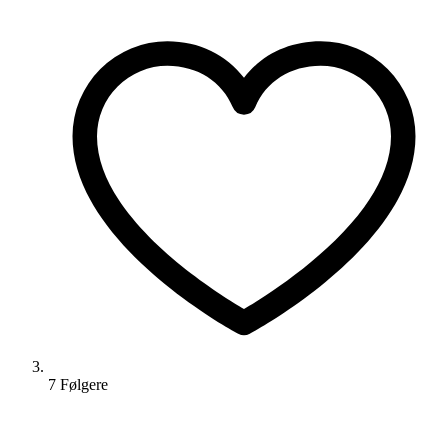
7
Følger
e