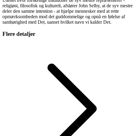
Uanset hvor forskellige traditioner de syv mestre repræsenterer -
religiøst, filosofisk og kulturelt, afslører John Selby, at de syv mestre
deler den samme intention - at hjælpe mennesker med at rette
opmærksomheden mod det guddommelige og opnå en følelse af
samhørighed med Det, uanset hvilket navn vi kalder Det.
Flere detaljer