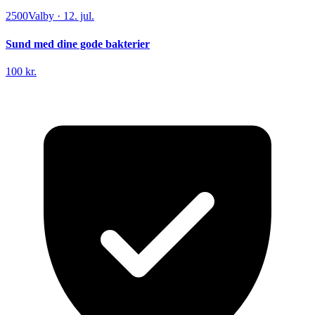
2500
Valby
·
12. jul.
Sund med dine gode bakterier
100 kr.