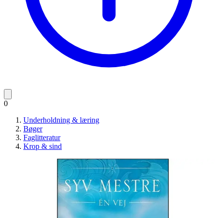
0
Underholdning & læring
Bøger
Faglitteratur
Krop & sind