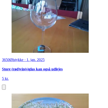
3650
Ølstykke
·
1. jan. 2025
Store (rød)vin(s)glas kan også udlejes
5 kr.