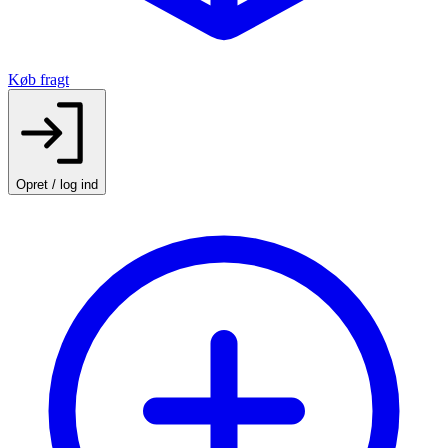
Køb fragt
Opret / log ind