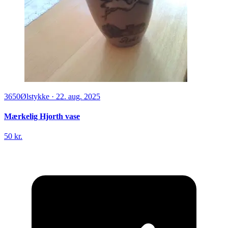
3650
Ølstykke
·
22. aug. 2025
Mærkelig Hjorth vase
50 kr.