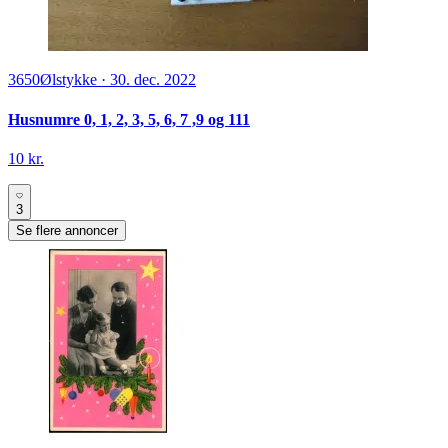
3650
Ølstykke
·
30. dec. 2022
Husnumre 0, 1, 2, 3, 5, 6, 7 ,9 og 111
10 kr.
3
Se flere annoncer