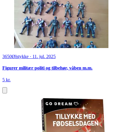
3650
Ølstykke
·
11. jul. 2025
Figurer militær politi og tilbehør, våben m.m.
5 kr.