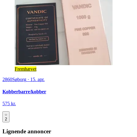
Fremhævet
2860
Søborg
·
15. apr.
Kobberbarre/kobber
575 kr.
2
Lignende annoncer