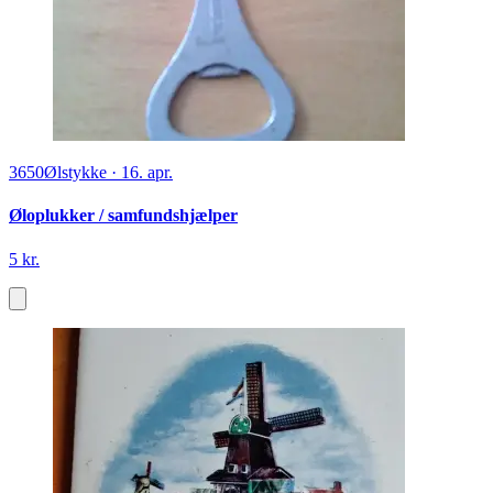
3650
Ølstykke
·
16. apr.
Øloplukker / samfundshjælper
5 kr.