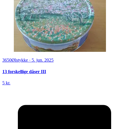
3650
Ølstykke
·
5. jun. 2025
13 forskellige dåser III
5 kr.