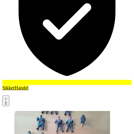
SikkerHandel
1