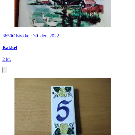
3650
Ølstykke
·
30. dec. 2022
Kakkel
2 kr.