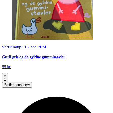
9270
Klarup
·
13. dec. 2024
Gurli gris og de gyldne gummistøvler
55 kr.
1
Se flere annoncer