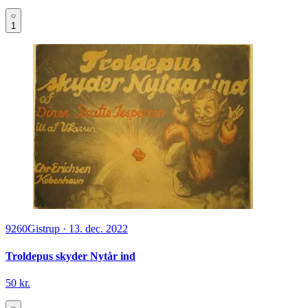
1
9260
Gistrup
·
13. dec. 2022
Troldepus skyder Nytår ind
50 kr.