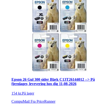
Epson 26 Gul 300 sider Blæk C13T26144012 --> På
fjernlager, levevering hos dig 11-08-2026
154 kr.
På lager
CompuMail
Fra PriceRunner