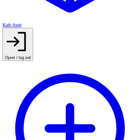
Køb fragt
Opret / log ind