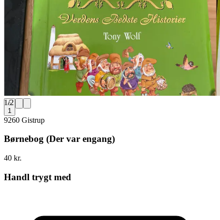
1
/
2
1
9260 Gistrup
Børnebog (Der var engang)
40 kr.
Handl trygt med