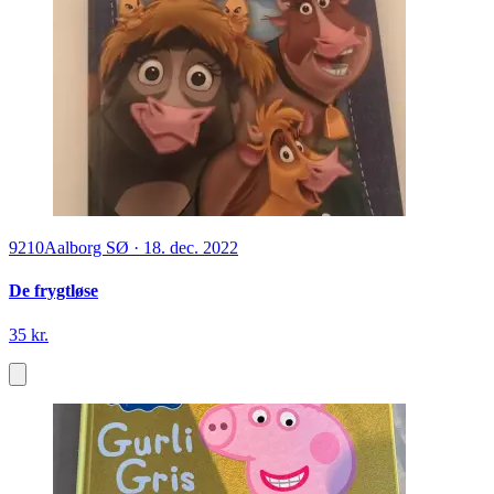
9210
Aalborg SØ
·
18. dec. 2022
De frygtløse
35 kr.