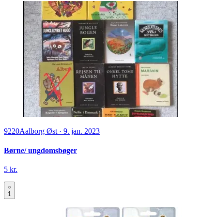
9220
Aalborg Øst
·
9. jan. 2023
Børne/ ungdomsbøger
5 kr.
1