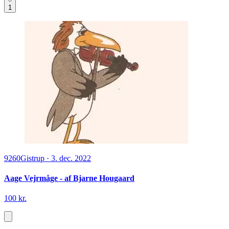
1
9260
Gistrup
·
3. dec. 2022
Aage Vejrmåge - af Bjarne Hougaard
100 kr.