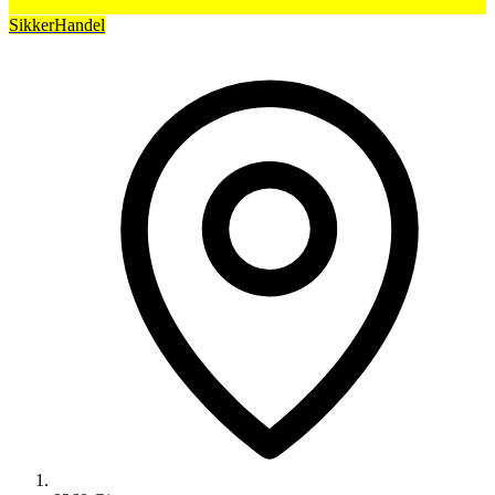
SikkerHandel