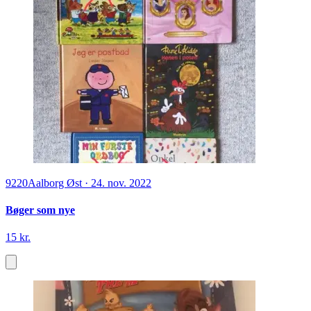
9220
Aalborg Øst
·
24. nov. 2022
Bøger som nye
15 kr.