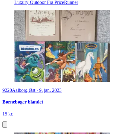
Luxury-Outdoor
Fra PriceRunner
9220
Aalborg Øst
·
9. jan. 2023
Børnebøger blandet
15 kr.