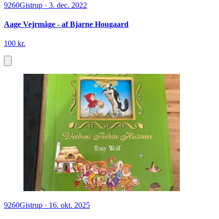
9260
Gistrup
·
3. dec. 2022
Aage Vejrmåge - af Bjarne Hougaard
100 kr.
9260
Gistrup
·
16. okt. 2025