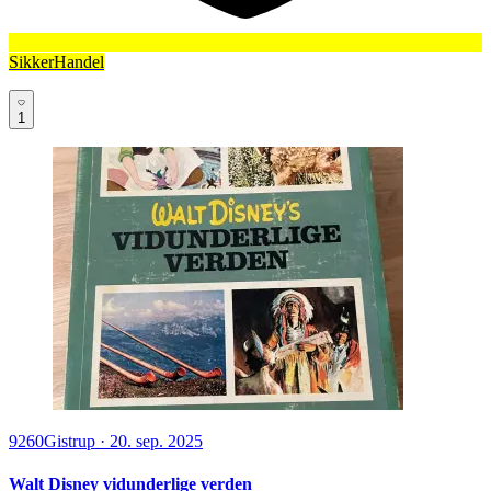
SikkerHandel
1
9260
Gistrup
·
20. sep. 2025
Walt Disney vidunderlige verden