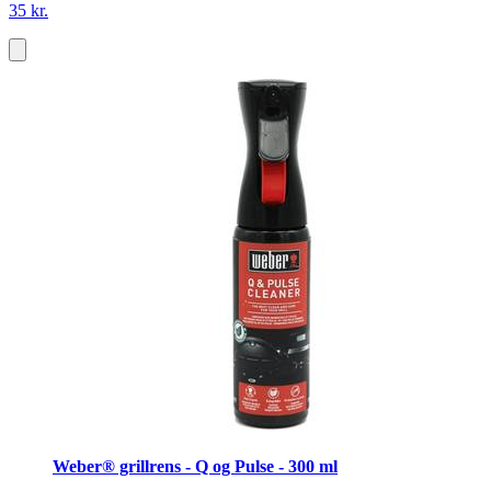
35 kr.
Weber® grillrens - Q og Pulse - 300 ml