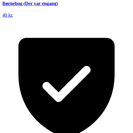
Børnebog (Der var engang)
40 kr.