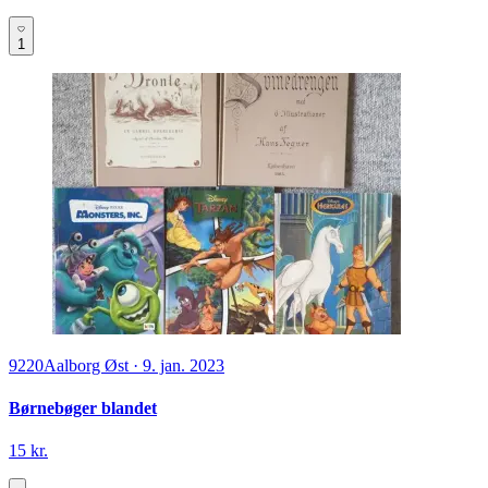
1
9220
Aalborg Øst
·
9. jan. 2023
Børnebøger blandet
15 kr.