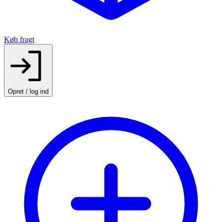
Køb fragt
Opret / log ind