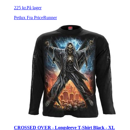
225 kr.
På lager
Petlux
Fra PriceRunner
CROSSED OVER - Longsleeve T-Shirt Black - XL