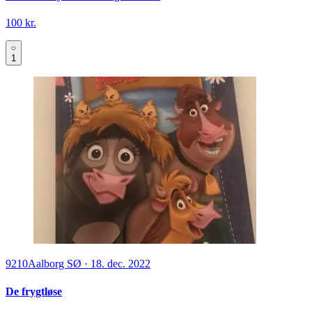
100 kr.
1
9210
Aalborg SØ
·
18. dec. 2022
De frygtløse