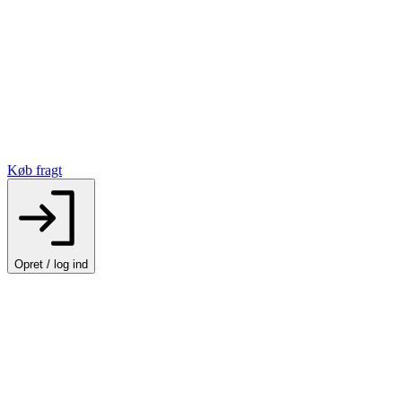
Køb fragt
Opret / log ind