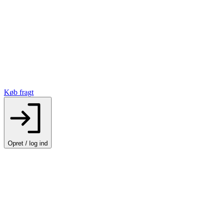
Køb fragt
Opret / log ind