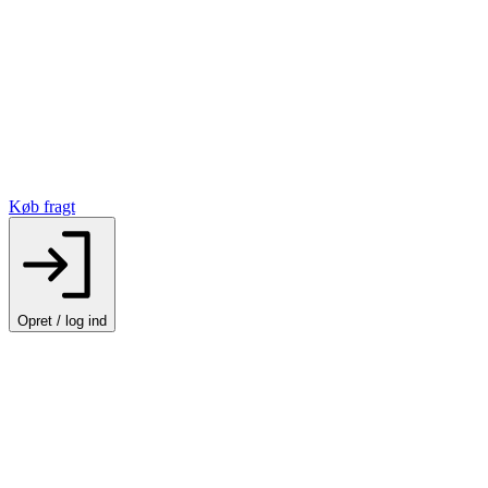
Køb fragt
Opret / log ind