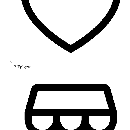
2
Følger
e