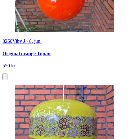
8260
Viby J
·
8. jun.
Original orange Topan
550 kr.