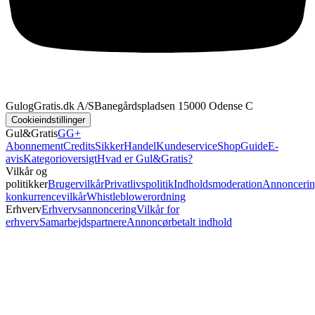
GulogGratis.dk A/S
Banegårdspladsen 1
5000 Odense C
Cookieindstillinger
Gul&Gratis
GG+
Abonnement
Credits
SikkerHandel
Kundeservice
Shop
Guide
E-
avis
Kategorioversigt
Hvad er Gul&Gratis?
Vilkår og
politikker
Brugervilkår
Privatlivspolitik
Indholdsmoderation
Annoncerin
konkurrencevilkår
Whistleblowerordning
Erhverv
Erhvervsannoncering
Vilkår for
erhverv
Samarbejdspartnere
Annoncørbetalt indhold