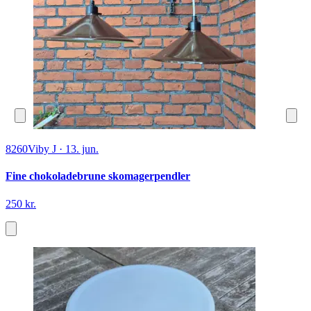
8260
Viby J
·
13. jun.
Fine chokoladebrune skomagerpendler
250 kr.