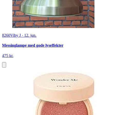
8260
Viby J
·
12. jun.
Messinglampe med gode lyseffekter
475 kr.