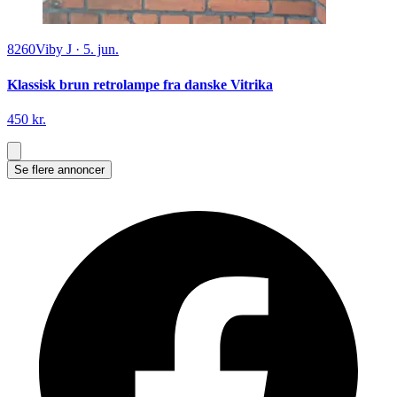
8260
Viby J
·
5. jun.
Klassisk brun retrolampe fra danske Vitrika
450 kr.
Se flere annoncer