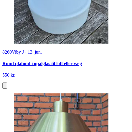
8260
Viby J
·
13. jun.
Rund plafond i opalglas til loft eller væg
550 kr.