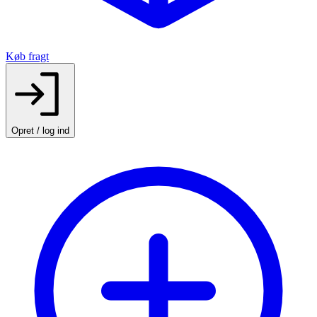
Køb fragt
Opret / log ind