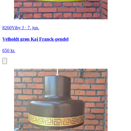
8260
Viby J
·
7. jun.
Velholdt grøn Kaj Franck-pendel
650 kr.