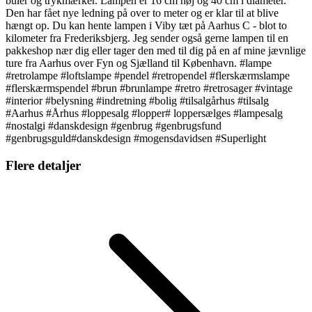
buler og trykmærker. Lampen er 16 cm høj og 40 cm i diameter.
Den har fået nye ledning på over to meter og er klar til at blive
hængt op. Du kan hente lampen i Viby tæt på Aarhus C - blot to
kilometer fra Frederiksbjerg. Jeg sender også gerne lampen til en
pakkeshop nær dig eller tager den med til dig på en af mine jævnlige
ture fra Aarhus over Fyn og Sjælland til København. #lampe
#retrolampe #loftslampe #pendel #retropendel #flerskærmslampe
#flerskærmspendel #brun #brunlampe #retro #retrosager #vintage
#interior #belysning #indretning #bolig #tilsalgårhus #tilsalg
#Aarhus #Århus #loppesalg #lopper# loppersælges #lampesalg
#nostalgi #danskdesign #genbrug #genbrugsfund
#genbrugsguld#danskdesign #mogensdavidsen #Superlight
Flere detaljer