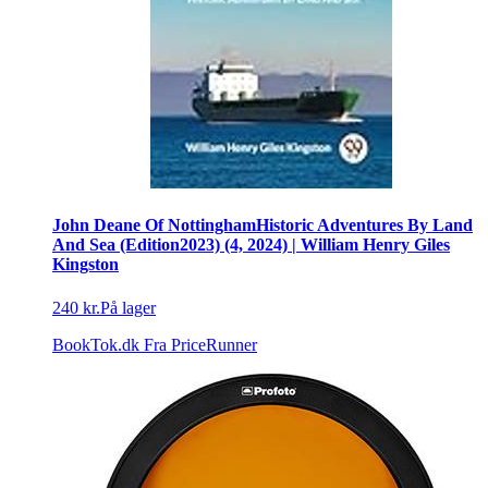
John Deane Of NottinghamHistoric Adventures By Land
And Sea (Edition2023) (4, 2024) | William Henry Giles
Kingston
240 kr.
På lager
BookTok.dk
Fra PriceRunner