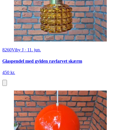
8260
Viby J
·
11. jun.
Glaspendel med gylden ravfarvet skærm
450 kr.