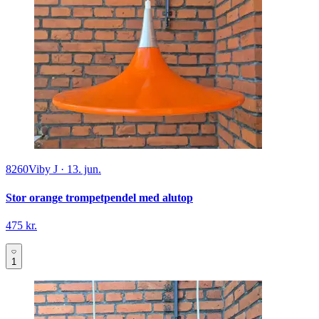
8260
Viby J
·
13. jun.
Stor orange trompetpendel med alutop
475 kr.
1