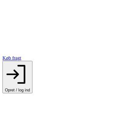
Køb fragt
Opret / log ind